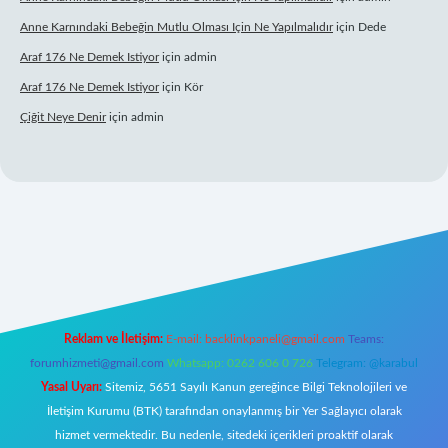
Anne Karnındaki Bebeğin Mutlu Olması Için Ne Yapılmalıdır
için
Dede
Araf 176 Ne Demek Istiyor
için
admin
Araf 176 Ne Demek Istiyor
için
Kör
Çiğit Neye Denir
için
admin
bet giriş adresi
www.betexper.xyz/
Reklam ve İletişim:
E-mail:
backlinkpaneli@gmail.com
Teams:
forumhizmeti@gmail.com
Whatsapp: 0262 606 0 726
Telegram: @karabul
Yasal Uyarı:
Sitemiz, 5651 Sayılı Kanun gereğince Bilgi Teknolojileri ve
İletişim Kurumu (BTK) tarafından onaylanmış bir Yer Sağlayıcı olarak
hizmet vermektedir. Bu nedenle, sitedeki içerikleri proaktif olarak