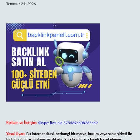
Temmuz 24, 2026
Reklam ve İletişim:
Skype: live:.cid.575569c608265c69
Yasal Uyarı:
Bu internet sitesi, herhangi bir marka, kurum veya şahıs şirketi ile
hiçbir bağlantısı bulunmamaktadır. Sitede yalnızca kendi hazırladığımız