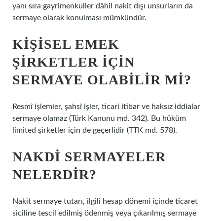
yanı sıra gayrimenkuller dâhil nakit dışı unsurların da
sermaye olarak konulması mümkündür.
KIŞISEL EMEK
ŞIRKETLER IÇIN
SERMAYE OLABILIR MI?
Resmî işlemler, şahsî işler, ticari itibar ve haksız iddialar
sermaye olamaz (Türk Kanunu md. 342). Bu hüküm
limited şirketler için de geçerlidir (TTK md. 578).
NAKDI SERMAYELER
NELERDIR?
Nakit sermaye tutarı, ilgili hesap dönemi içinde ticaret
siciline tescil edilmiş ödenmiş veya çıkarılmış sermaye