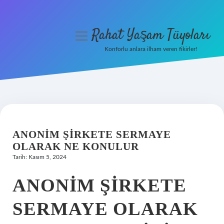
Rahat Yaşam Tüyoları
menüyü
aç
Konforlu anlara ilham veren fikirler!
Anasayfa
Gizlilik Politikası
Yasal Uyarı
ANONIM ŞIRKETE SERMAYE
Hakkımızda
OLARAK NE KONULUR
Tarih: Kasım 5, 2024
ANONIM ŞIRKETE
SERMAYE OLARAK