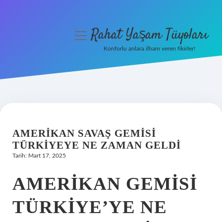
Rahat Yaşam Tüyoları
menüyü
aç
Konforlu anlara ilham veren fikirler!
Anasayfa
Gizlilik Politikası
Yasal Uyarı
AMERIKAN SAVAŞ GEMISI
Hakkımızda
TÜRKIYEYE NE ZAMAN GELDI
Tarih: Mart 17, 2025
AMERIKAN GEMISI
TÜRKIYE’YE NE