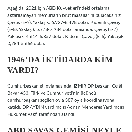
Aşağıda, 2021 için ABD Kuvvetleri’ndeki ortalama
aktarılamayan memurların brüt masallarını bulacaksınız:
Çavuş (E-9): Yaklaşık. 6.927-8.498 dolar. Kıdemli Çavuş
(E-8): Yaklaşık 5.778-7.984 dolar arasında. Çavuş (E-7):
Yaklaşık. 4,614-6.857 dolar. Kıdemli Çavuş (E-6): Yaklaşık.
3,784-5.666 dolar.
1946’DA IKTIDARDA KIM
VARDI?
Cumhurbaşkanlığı oylamasında, IZMIR DP başkanı Celâl
Bayar 453, Türkiye Cumhuriyeti’nin üçüncü
cumhurbaşkanı seçilen oyla 387 oyla koordinasyona
katıldı. DP AYDIN ​​yardımcısı Adnan Menderes Yardımcısı
Hükümet Vakfı tarafından atandı.
ABD SAVAŞ GEMISI NEYLE