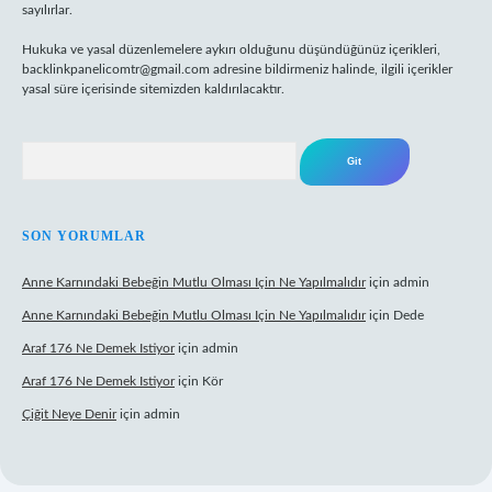
sayılırlar.
Hukuka ve yasal düzenlemelere aykırı olduğunu düşündüğünüz içerikleri,
backlinkpanelicomtr@gmail.com
adresine bildirmeniz halinde, ilgili içerikler
yasal süre içerisinde sitemizden kaldırılacaktır.
Arama
SON YORUMLAR
Anne Karnındaki Bebeğin Mutlu Olması Için Ne Yapılmalıdır
için
admin
Anne Karnındaki Bebeğin Mutlu Olması Için Ne Yapılmalıdır
için
Dede
Araf 176 Ne Demek Istiyor
için
admin
Araf 176 Ne Demek Istiyor
için
Kör
Çiğit Neye Denir
için
admin