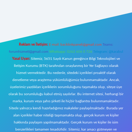
bet giriş adresi
www.betexper.xyz/
Reklam ve İletişim:
E-mail:
backlinkpaneli@gmail.com
Teams:
forumhizmeti@gmail.com
Whatsapp: 0262 606 0 726
Telegram: @karabul
Yasal Uyarı:
Sitemiz, 5651 Sayılı Kanun gereğince Bilgi Teknolojileri ve
İletişim Kurumu (BTK) tarafından onaylanmış bir Yer Sağlayıcı olarak
hizmet vermektedir. Bu nedenle, sitedeki içerikleri proaktif olarak
denetleme veya araştırma yükümlülüğümüz bulunmamaktadır. Ancak,
üyelerimiz yazdıkları içeriklerin sorumluluğunu taşımakta olup, siteye üye
olarak bu sorumluluğu kabul etmiş sayılırlar. Bu internet sitesi, herhangi bir
marka, kurum veya şahıs şirketi ile hiçbir bağlantısı bulunmamaktadır.
Sitede yalnızca kendi hazırladığımız makaleler paylaşılmaktadır. Burada yer
alan içerikler haber niteliği taşımamakta olup, gerçek kurum ve kişiler
hakkında paylaşım yapılmamaktadır. Gerçek kurum ve kişiler ile isim
benzerlikleri tamamen tesadüfidir. Sitemiz, kar amacı gütmeyen ve