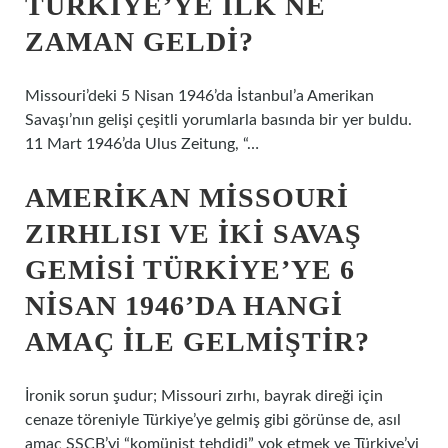
TÜRKIYE’YE ILK NE
ZAMAN GELDI?
Missouri’deki 5 Nisan 1946’da İstanbul’a Amerikan
Savaşı’nın gelişi çeşitli yorumlarla basında bir yer buldu.
11 Mart 1946’da Ulus Zeitung, “…
AMERIKAN MISSOURI
ZIRHLISI VE IKI SAVAŞ
GEMISI TÜRKIYE’YE 6
NISAN 1946’DA HANGI
AMAÇ ILE GELMIŞTIR?
İronik sorun şudur; Missouri zırhı, bayrak direği için
cenaze töreniyle Türkiye’ye gelmiş gibi görünse de, asıl
amaç SSCB’yi “komünist tehdidi” yok etmek ve Türkiye’yi