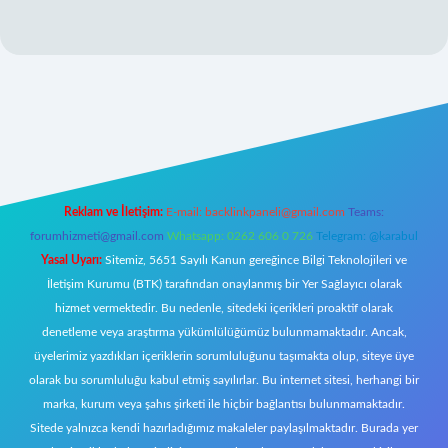
ilbet giriş adresi
www.betexper.xyz/
Reklam ve İletişim:
E-mail:
backlinkpaneli@gmail.com
Teams:
forumhizmeti@gmail.com
Whatsapp: 0262 606 0 726
Telegram: @karabul
Yasal Uyarı:
Sitemiz, 5651 Sayılı Kanun gereğince Bilgi Teknolojileri ve
İletişim Kurumu (BTK) tarafından onaylanmış bir Yer Sağlayıcı olarak
hizmet vermektedir. Bu nedenle, sitedeki içerikleri proaktif olarak
denetleme veya araştırma yükümlülüğümüz bulunmamaktadır. Ancak,
üyelerimiz yazdıkları içeriklerin sorumluluğunu taşımakta olup, siteye üye
olarak bu sorumluluğu kabul etmiş sayılırlar. Bu internet sitesi, herhangi bir
marka, kurum veya şahıs şirketi ile hiçbir bağlantısı bulunmamaktadır.
Sitede yalnızca kendi hazırladığımız makaleler paylaşılmaktadır. Burada yer