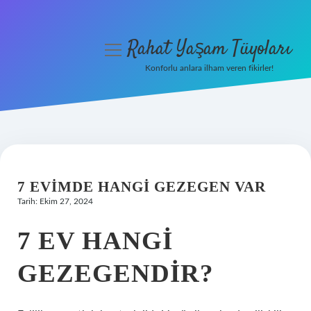
Rahat Yaşam Tüyoları
menüyü
aç
Konforlu anlara ilham veren fikirler!
Anasayfa
Gizlilik Politikası
Yasal Uyarı
7 EVIMDE HANGI GEZEGEN VAR
Hakkımızda
Tarih: Ekim 27, 2024
7 EV HANGI
GEZEGENDIR?