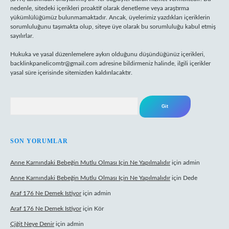
nedenle, sitedeki içerikleri proaktif olarak denetleme veya araştırma
yükümlülüğümüz bulunmamaktadır. Ancak, üyelerimiz yazdıkları içeriklerin
sorumluluğunu taşımakta olup, siteye üye olarak bu sorumluluğu kabul etmiş
sayılırlar.
Hukuka ve yasal düzenlemelere aykırı olduğunu düşündüğünüz içerikleri,
backlinkpanelicomtr@gmail.com
adresine bildirmeniz halinde, ilgili içerikler
yasal süre içerisinde sitemizden kaldırılacaktır.
Arama
SON YORUMLAR
Anne Karnındaki Bebeğin Mutlu Olması Için Ne Yapılmalıdır
için
admin
Anne Karnındaki Bebeğin Mutlu Olması Için Ne Yapılmalıdır
için
Dede
Araf 176 Ne Demek Istiyor
için
admin
Araf 176 Ne Demek Istiyor
için
Kör
Çiğit Neye Denir
için
admin