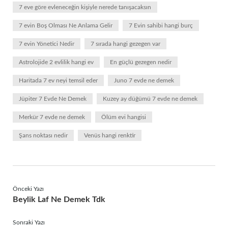
7 eve göre evleneceğin kişiyle nerede tanışacaksın
7 evin Boş Olması Ne Anlama Gelir
7 Evin sahibi hangi burç
7 evin Yönetici Nedir
7 sırada hangi gezegen var
Astrolojide 2 evlilik hangi ev
En güçlü gezegen nedir
Haritada 7 ev neyi temsil eder
Juno 7 evde ne demek
Jüpiter 7 Evde Ne Demek
Kuzey ay düğümü 7 evde ne demek
Merkür 7 evde ne demek
Ölüm evi hangisi
Şans noktası nedir
Venüs hangi renktir
Önceki Yazı
Beylik Laf Ne Demek Tdk
Sonraki Yazı