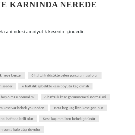
NE KARNINDA NEREDE
ek rahimdeki amniyotik kesenin içindedir.
ek neye benzer
6 haftalık düşükte gelen parçalar nasıl olur
hisseder
6 haftalık gebelikte kese boyutu kaç olmalı
n boş olması normal mi
6 haftalık kese görünmemesi normal mi
yim kese var bebek yok neden
Beta hcg kaç iken kese görünür
ncı haftada belli olur
Kese kaç mm iken bebek görünür
n sonra kalp atışı duyulur