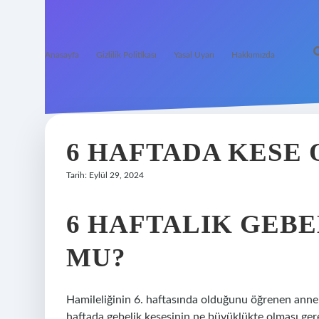
Anasayfa
Gizlilik Politikası
Yasal Uyarı
Hakkımızda
6 HAFTADA KESE
Tarih: Eylül 29, 2024
6 HAFTALIK GEB
MU?
Hamileliğinin 6. haftasında olduğunu öğrenen anne a
haftada gebelik kesesinin ne büyüklükte olması gere