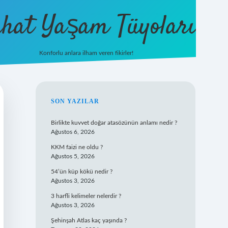
hat Yaşam Tüyoları
Konforlu anlara ilham veren fikirler!
ilbet yeni giriş
famecasino giriş
ilbet
SIDEBAR
SON YAZILAR
Birlikte kuvvet doğar atasözünün anlamı nedir ?
Ağustos 6, 2026
KKM faizi ne oldu ?
Ağustos 5, 2026
54’ün küp kökü nedir ?
Ağustos 3, 2026
3 harfli kelimeler nelerdir ?
Ağustos 3, 2026
Şehinşah Atlas kaç yaşında ?