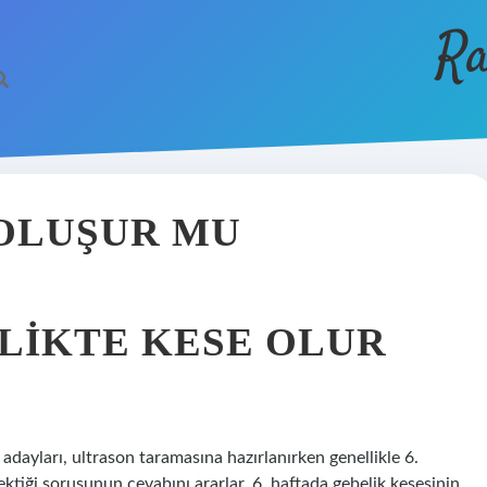
Ra
 OLUŞUR MU
ELIKTE KESE OLUR
dayları, ultrason taramasına hazırlanırken genellikle 6.
ktiği sorusunun cevabını ararlar. 6. haftada gebelik kesesinin