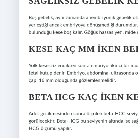
SAĞLIKSIZ GEBELIK KE
Boş gebelik, aynı zamanda anembriyonik gebelik ola
yerleştiği ancak embriyoya dönüşmediği durumdur. 
bulunduğu kese boş kalır. Göğüs hassasiyeti, mide rah
KESE KAÇ MM IKEN B
Yolk kesesi izlendikten sonra embriyo, ikinci bir m
fetal kutup denir. Embriyo, abdominal ultrasonda 
çapı 16 mm olduğunda gözlemlenmelidir.
BETA HCG KAÇ IKEN K
Adet gecikmesinden sonra ölçülen beta-HCG seviye
görülecektir. Beta-HCG bu seviyenin altında ise sağl
HCG ölçümü yapılır.