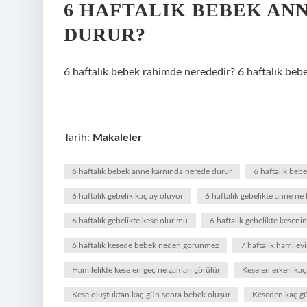
6 HAFTALIK BEBEK AN
DURUR?
6 haftalık bebek rahimde nerededir? 6 haftalık beb
Tarih:
Makaleler
6 haftalık bebek anne karnında nerede durur
6 haftalık beb
6 haftalık gebelik kaç ay oluyor
6 haftalık gebelikte anne ne 
6 haftalık gebelikte kese olur mu
6 haftalık gebelikte keseni
6 haftalık kesede bebek neden görünmez
7 haftalık hamile
Hamilelikte kese en geç ne zaman görülür
Kese en erken kaçı
Kese oluştuktan kaç gün sonra bebek oluşur
Keseden kaç gü