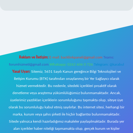
ilbet giriş adresi
www.betexper.xyz/
Reklam ve İletişim:
E-mail:
backlinkpaneli@gmail.com
Teams:
forumhizmeti@gmail.com
Whatsapp: 0262 606 0 726
Telegram: @karabul
Yasal Uyarı:
Sitemiz, 5651 Sayılı Kanun gereğince Bilgi Teknolojileri ve
İletişim Kurumu (BTK) tarafından onaylanmış bir Yer Sağlayıcı olarak
hizmet vermektedir. Bu nedenle, sitedeki içerikleri proaktif olarak
denetleme veya araştırma yükümlülüğümüz bulunmamaktadır. Ancak,
üyelerimiz yazdıkları içeriklerin sorumluluğunu taşımakta olup, siteye üye
olarak bu sorumluluğu kabul etmiş sayılırlar. Bu internet sitesi, herhangi bir
marka, kurum veya şahıs şirketi ile hiçbir bağlantısı bulunmamaktadır.
Sitede yalnızca kendi hazırladığımız makaleler paylaşılmaktadır. Burada yer
alan içerikler haber niteliği taşımamakta olup, gerçek kurum ve kişiler