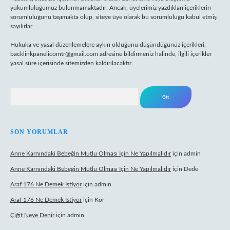
yükümlülüğümüz bulunmamaktadır. Ancak, üyelerimiz yazdıkları içeriklerin
sorumluluğunu taşımakta olup, siteye üye olarak bu sorumluluğu kabul etmiş
sayılırlar.
Hukuka ve yasal düzenlemelere aykırı olduğunu düşündüğünüz içerikleri,
backlinkpanelicomtr@gmail.com
adresine bildirmeniz halinde, ilgili içerikler
yasal süre içerisinde sitemizden kaldırılacaktır.
Arama
SON YORUMLAR
Anne Karnındaki Bebeğin Mutlu Olması Için Ne Yapılmalıdır
için
admin
Anne Karnındaki Bebeğin Mutlu Olması Için Ne Yapılmalıdır
için
Dede
Araf 176 Ne Demek Istiyor
için
admin
Araf 176 Ne Demek Istiyor
için
Kör
Çiğit Neye Denir
için
admin