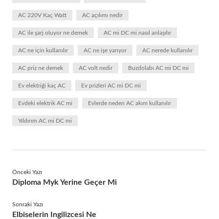
AC 220V Kaç Watt
AC açılımı nedir
AC ile şarj oluyor ne demek
AC mi DC mi nasıl anlaşılır
AC ne için kullanılır
AC ne işe yarıyor
AC nerede kullanılır
AC priz ne demek
AC volt nedir
Buzdolabı AC mi DC mi
Ev elektriği kaç AC
Ev prizleri AC mi DC mi
Evdeki elektrik AC mi
Evlerde neden AC akım kullanılır
Yıldırım AC mi DC mi
Önceki Yazı
Diploma Myk Yerine Geçer Mi
Sonraki Yazı
Elbiselerin Ingilizcesi Ne