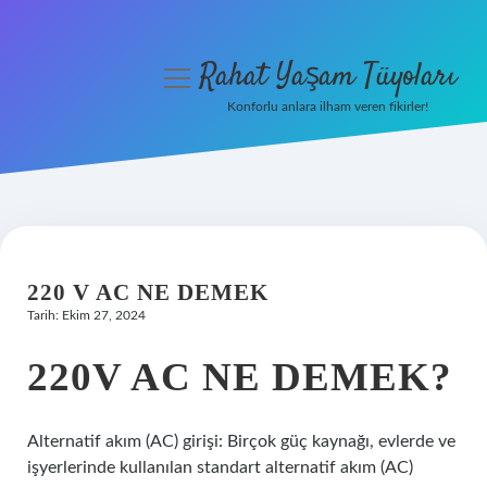
Rahat Yaşam Tüyoları
menüyü
aç
Konforlu anlara ilham veren fikirler!
Anasayfa
Gizlilik Politikası
Yasal Uyarı
220 V AC NE DEMEK
Hakkımızda
Tarih: Ekim 27, 2024
220V AC NE DEMEK?
Alternatif akım (AC) girişi: Birçok güç kaynağı, evlerde ve
işyerlerinde kullanılan standart alternatif akım (AC)