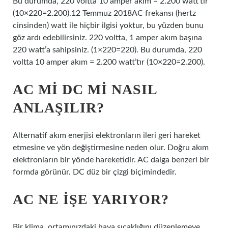
Bu durumda, 220 voltta 10 amper akım = 2.200 watt’tır
(10×220=2.200).12 Temmuz 2018AC frekansı (hertz
cinsinden) watt ile hiçbir ilgisi yoktur, bu yüzden bunu
göz ardı edebilirsiniz. 220 voltta, 1 amper akım başına
220 watt’a sahipsiniz. (1×220=220). Bu durumda, 220
voltta 10 amper akım = 2.200 watt’tır (10×220=2.200).
AC MI DC MI NASIL
ANLAŞILIR?
Alternatif akım enerjisi elektronların ileri geri hareket
etmesine ve yön değiştirmesine neden olur. Doğru akım
elektronların bir yönde hareketidir. AC dalga benzeri bir
formda görünür. DC düz bir çizgi biçimindedir.
AC NE IŞE YARIYOR?
Bir klima, ortamınızdaki hava sıcaklığını düzenlemeye