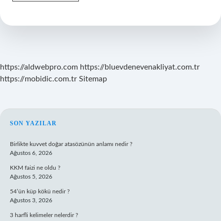
Playtime
Oyunu
Neden
Yasaklandı
https://aldwebpro.com
https://bluevdenevenakliyat.com.tr
https://mobidic.com.tr
Sitemap
SIDEBAR
SON YAZILAR
Birlikte kuvvet doğar atasözünün anlamı nedir ?
Ağustos 6, 2026
KKM faizi ne oldu ?
Ağustos 5, 2026
54’ün küp kökü nedir ?
Ağustos 3, 2026
3 harfli kelimeler nelerdir ?