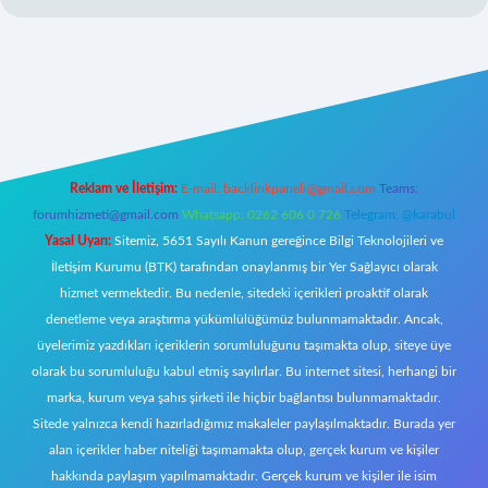
z/
Reklam ve İletişim:
E-mail:
backlinkpaneli@gmail.com
Teams:
forumhizmeti@gmail.com
Whatsapp: 0262 606 0 726
Telegram: @karabul
Yasal Uyarı:
Sitemiz, 5651 Sayılı Kanun gereğince Bilgi Teknolojileri ve
İletişim Kurumu (BTK) tarafından onaylanmış bir Yer Sağlayıcı olarak
hizmet vermektedir. Bu nedenle, sitedeki içerikleri proaktif olarak
denetleme veya araştırma yükümlülüğümüz bulunmamaktadır. Ancak,
üyelerimiz yazdıkları içeriklerin sorumluluğunu taşımakta olup, siteye üye
olarak bu sorumluluğu kabul etmiş sayılırlar. Bu internet sitesi, herhangi bir
marka, kurum veya şahıs şirketi ile hiçbir bağlantısı bulunmamaktadır.
Sitede yalnızca kendi hazırladığımız makaleler paylaşılmaktadır. Burada yer
alan içerikler haber niteliği taşımamakta olup, gerçek kurum ve kişiler
hakkında paylaşım yapılmamaktadır. Gerçek kurum ve kişiler ile isim