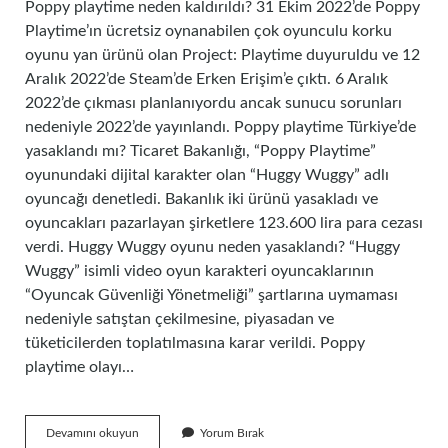
Poppy playtime neden kaldırıldı? 31 Ekim 2022’de Poppy
Playtime’ın ücretsiz oynanabilen çok oyunculu korku
oyunu yan ürünü olan Project: Playtime duyuruldu ve 12
Aralık 2022’de Steam’de Erken Erişim’e çıktı. 6 Aralık
2022’de çıkması planlanıyordu ancak sunucu sorunları
nedeniyle 2022’de yayınlandı. Poppy playtime Türkiye’de
yasaklandı mı? Ticaret Bakanlığı, “Poppy Playtime”
oyunundaki dijital karakter olan “Huggy Wuggy” adlı
oyuncağı denetledi. Bakanlık iki ürünü yasakladı ve
oyuncakları pazarlayan şirketlere 123.600 lira para cezası
verdi. Huggy Wuggy oyunu neden yasaklandı? “Huggy
Wuggy” isimli video oyun karakteri oyuncaklarının
“Oyuncak Güvenliği Yönetmeliği” şartlarına uymaması
nedeniyle satıştan çekilmesine, piyasadan ve
tüketicilerden toplatılmasına karar verildi. Poppy
playtime olayı…
Poppy
Devamını okuyun
Yorum Bırak