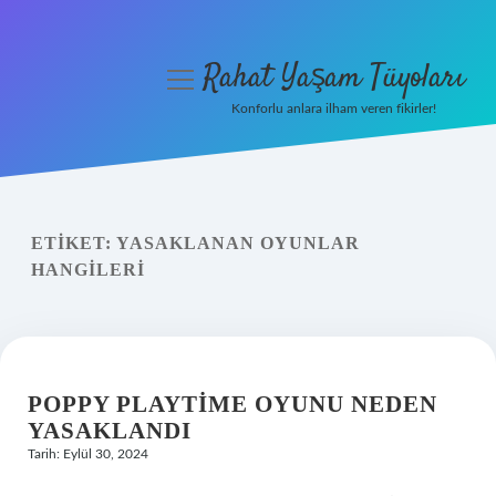
Rahat Yaşam Tüyoları
menüyü
aç
Konforlu anlara ilham veren fikirler!
Anasayfa
Gizlilik Politikası
ETIKET:
YASAKLANAN OYUNLAR
Yasal Uyarı
HANGILERI
Hakkımızda
POPPY PLAYTIME OYUNU NEDEN
YASAKLANDI
Tarih: Eylül 30, 2024