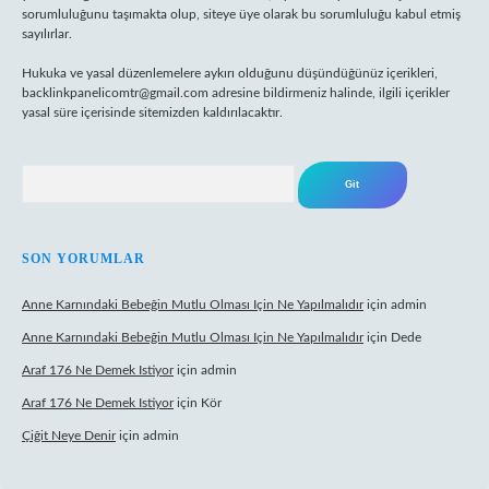
sorumluluğunu taşımakta olup, siteye üye olarak bu sorumluluğu kabul etmiş
sayılırlar.
Hukuka ve yasal düzenlemelere aykırı olduğunu düşündüğünüz içerikleri,
backlinkpanelicomtr@gmail.com
adresine bildirmeniz halinde, ilgili içerikler
yasal süre içerisinde sitemizden kaldırılacaktır.
Arama
SON YORUMLAR
Anne Karnındaki Bebeğin Mutlu Olması Için Ne Yapılmalıdır
için
admin
Anne Karnındaki Bebeğin Mutlu Olması Için Ne Yapılmalıdır
için
Dede
Araf 176 Ne Demek Istiyor
için
admin
Araf 176 Ne Demek Istiyor
için
Kör
Çiğit Neye Denir
için
admin