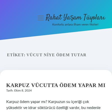
Rahat Yaşam Tüyoları
menüyü
aç
Konforlu anlara ilham veren fikirler!
Anasayfa
Gizlilik Politikası
ETIKET:
VÜCUT NIYE ÖDEM TUTAR
Yasal Uyarı
Hakkımızda
KARPUZ VÜCUTTA ÖDEM YAPAR MI
Tarih: Ekim 8, 2024
Karpuz ödem yapar mı? Karpuzun su içeriği çok
yüksektir ve idrar söktürücü özelliği vardır, bu nedenle