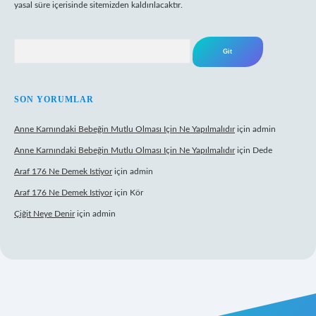
yasal süre içerisinde sitemizden kaldırılacaktır.
Arama
SON YORUMLAR
Anne Karnındaki Bebeğin Mutlu Olması Için Ne Yapılmalıdır
için
admin
Anne Karnındaki Bebeğin Mutlu Olması Için Ne Yapılmalıdır
için
Dede
Araf 176 Ne Demek Istiyor
için
admin
Araf 176 Ne Demek Istiyor
için
Kör
Çiğit Neye Denir
için
admin
z/