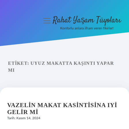
Rahat Yaşam Tüyoları
menüyü
aç
Konforlu anlara ilham veren fikirler!
Anasayfa
Gizlilik Politikası
ETIKET:
UYUZ MAKATTA KAŞINTI YAPAR
Yasal Uyarı
MI
Hakkımızda
VAZELIN MAKAT KASINTISINA IYI
GELIR MI
Tarih: Kasım 14, 2024