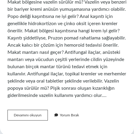
Makat bölgesine vazelin sürülür mü? Vazelin veya benzeri
bir bariyer kremi anüsün yumuşamasına yardımcı olabilir.
Popo deliği kaşıntısına ne iyi gelir? Anal kaşıntı için
genellikle hidrokortizon ve çinko oksit içeren kremler
önerilir. Makat bölgesi kaşıntısına hangi krem iyi gelir?
Kaşıntı şiddetliyse, Pruzon pomad rahatlama sağlayabilir.
Ancak kalıcı bir çözüm için hemoroid tedavisi önerilir.
Makat mantarı nasıl geçer? Antifungal ilaçlar, anüsteki
mantarı veya vücudun çeşitli yerlerinde cildin yüzeyinde
bulunan birçok mantar türünü tedavi etmek için
kullanılır. Antifungal ilaçlar, topikal kremler ve merhemler
şeklinde veya oral tabletler şeklinde verilebilir. Vazelin
popoya sürülür mü? Pişik sonrası oluşan kızarıklığın
giderilmesinde vazelin kullanımı yardımcı olur.…
Vazelin
Devamını okuyun
Yorum Bırak
Makat
Kasintisina
Iyi