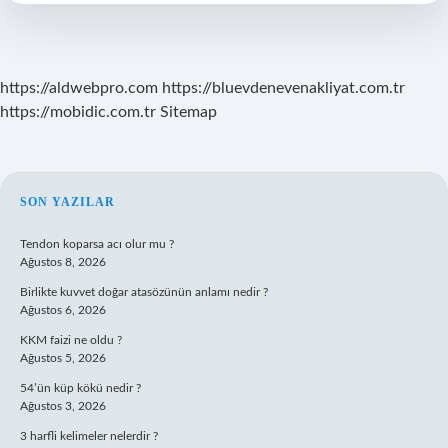
Gelir
Mi
https://aldwebpro.com
https://bluevdenevenakliyat.com.tr
https://mobidic.com.tr
Sitemap
SIDEBAR
SON YAZILAR
Tendon koparsa acı olur mu ?
Ağustos 8, 2026
Birlikte kuvvet doğar atasözünün anlamı nedir ?
Ağustos 6, 2026
KKM faizi ne oldu ?
Ağustos 5, 2026
54’ün küp kökü nedir ?
Ağustos 3, 2026
3 harfli kelimeler nelerdir ?