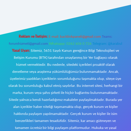
ecasino giriş
ilbet giriş adresi
www.betexper.xyz/
Reklam ve İletişim:
E-mail:
backlinkpaneli@gmail.com
Teams:
forumhizmeti@gmail.com
Whatsapp: 0262 606 0 726
Telegram: @karabul
Yasal Uyarı:
Sitemiz, 5651 Sayılı Kanun gereğince Bilgi Teknolojileri ve
İletişim Kurumu (BTK) tarafından onaylanmış bir Yer Sağlayıcı olarak
hizmet vermektedir. Bu nedenle, sitedeki içerikleri proaktif olarak
denetleme veya araştırma yükümlülüğümüz bulunmamaktadır. Ancak,
üyelerimiz yazdıkları içeriklerin sorumluluğunu taşımakta olup, siteye üye
olarak bu sorumluluğu kabul etmiş sayılırlar. Bu internet sitesi, herhangi bir
marka, kurum veya şahıs şirketi ile hiçbir bağlantısı bulunmamaktadır.
Sitede yalnızca kendi hazırladığımız makaleler paylaşılmaktadır. Burada yer
alan içerikler haber niteliği taşımamakta olup, gerçek kurum ve kişiler
hakkında paylaşım yapılmamaktadır. Gerçek kurum ve kişiler ile isim
benzerlikleri tamamen tesadüfidir. Sitemiz, kar amacı gütmeyen ve
tamamen ücretsiz bir bilgi paylaşım platformudur. Hukuka ve yasal