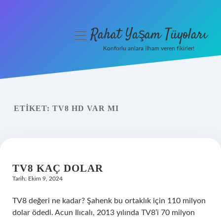
Rahat Yaşam Tüyoları
menüyü
aç
Konforlu anlara ilham veren fikirler!
Anasayfa
Gizlilik Politikası
ETIKET:
TV8 HD VAR MI
Yasal Uyarı
Hakkımızda
TV8 KAÇ DOLAR
Tarih: Ekim 9, 2024
TV8 değeri ne kadar? Şahenk bu ortaklık için 110 milyon
dolar ödedi. Acun Ilıcalı, 2013 yılında TV8’i 70 milyon