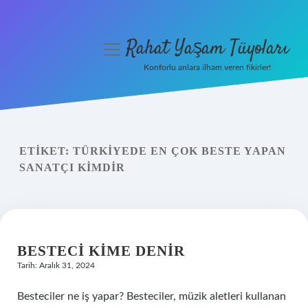
Rahat Yaşam Tüyoları
menüyü
aç
Konforlu anlara ilham veren fikirler!
Anasayfa
Gizlilik Politikası
ETIKET:
TÜRKIYEDE EN ÇOK BESTE YAPAN
Yasal Uyarı
SANATÇI KIMDIR
Hakkımızda
BESTECI KIME DENIR
Tarih: Aralık 31, 2024
Besteciler ne iş yapar? Besteciler, müzik aletleri kullanan