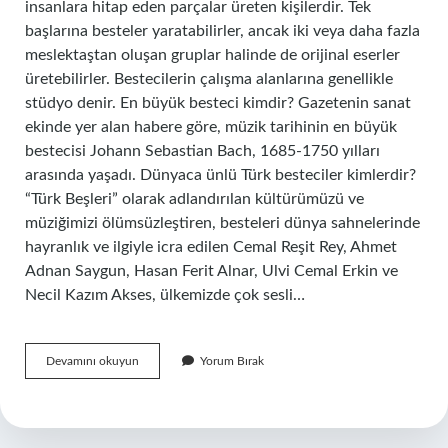
insanlara hitap eden parçalar üreten kişilerdir. Tek
başlarına besteler yaratabilirler, ancak iki veya daha fazla
meslektaştan oluşan gruplar halinde de orijinal eserler
üretebilirler. Bestecilerin çalışma alanlarına genellikle
stüdyo denir. En büyük besteci kimdir? Gazetenin sanat
ekinde yer alan habere göre, müzik tarihinin en büyük
bestecisi Johann Sebastian Bach, 1685-1750 yılları
arasında yaşadı. Dünyaca ünlü Türk besteciler kimlerdir?
“Türk Beşleri” olarak adlandırılan kültürümüzü ve
müziğimizi ölümsüzleştiren, besteleri dünya sahnelerinde
hayranlık ve ilgiyle icra edilen Cemal Reşit Rey, Ahmet
Adnan Saygun, Hasan Ferit Alnar, Ulvi Cemal Erkin ve
Necil Kazım Akses, ülkemizde çok sesli…
Besteci
Devamını okuyun
Yorum Bırak
Kime
Denir