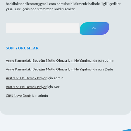
backlinkpanelicomtr@gmail.com
adresine bildirmeniz halinde, ilgili içerikler
yasal süre içerisinde sitemizden kaldırılacaktır.
Arama
SON YORUMLAR
Anne Karnındaki Bebeğin Mutlu Olması Için Ne Yapılmalıdır
için
admin
Anne Karnındaki Bebeğin Mutlu Olması Için Ne Yapılmalıdır
için
Dede
Araf 176 Ne Demek Istiyor
için
admin
Araf 176 Ne Demek Istiyor
için
Kör
Çiğit Neye Denir
için
admin