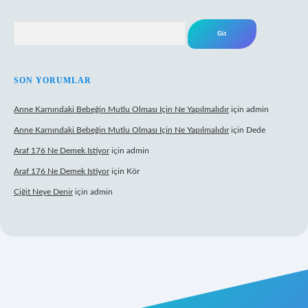
Arama
SON YORUMLAR
Anne Karnındaki Bebeğin Mutlu Olması Için Ne Yapılmalıdır
için
admin
Anne Karnındaki Bebeğin Mutlu Olması Için Ne Yapılmalıdır
için
Dede
Araf 176 Ne Demek Istiyor
için
admin
Araf 176 Ne Demek Istiyor
için
Kör
Çiğit Neye Denir
için
admin
 yeni giriş
famecasino giriş
ilbet giriş adresi
www.betexper.xyz/