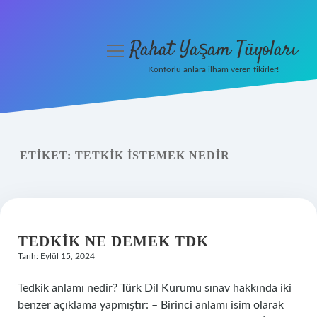
Rahat Yaşam Tüyoları
menüyü
aç
Konforlu anlara ilham veren fikirler!
Anasayfa
Gizlilik Politikası
ETIKET:
TETKIK ISTEMEK NEDIR
Yasal Uyarı
Hakkımızda
TEDKIK NE DEMEK TDK
Tarih: Eylül 15, 2024
Tedkik anlamı nedir? Türk Dil Kurumu sınav hakkında iki
benzer açıklama yapmıştır: – Birinci anlamı isim olarak