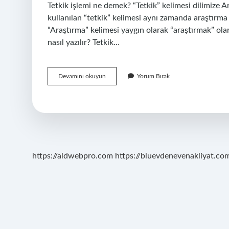
Tetkik işlemi ne demek? “Tetkik” kelimesi dilimize A
kullanılan “tetkik” kelimesi aynı zamanda araştırma
“Araştırma” kelimesi yaygın olarak “araştırmak” olara
nasıl yazılır? Tetkik…
Tedkik
Devamını okuyun
Yorum Bırak
Ne
Demek
Tdk
https://aldwebpro.com
https://bluevdenevenakliyat.com