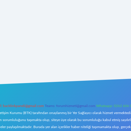
l:
backlinkpaneli@gmail.com
Teams:
forumhizmeti@gmail.com
Whatsapp: 0262 606 
letişim Kurumu (BTK) tarafından onaylanmış bir Yer Sağlayıcı olarak hizmet vermektedir.
orumluluğunu taşımakta olup, siteye üye olarak bu sorumluluğu kabul etmiş sayılırlar. 
eler paylaşılmaktadır. Burada yer alan içerikler haber niteliği taşımamakta olup, ger