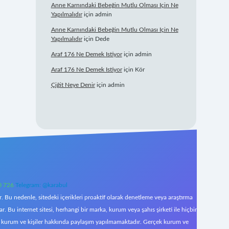
Anne Karnındaki Bebeğin Mutlu Olması Için Ne
Yapılmalıdır
için
admin
Anne Karnındaki Bebeğin Mutlu Olması Için Ne
Yapılmalıdır
için
Dede
Araf 176 Ne Demek Istiyor
için
admin
Araf 176 Ne Demek Istiyor
için
Kör
Çiğit Neye Denir
için
admin
0 726
Telegram: @karabul
 Bu nedenle, sitedeki içerikleri proaktif olarak denetleme veya araştırma
Bu internet sitesi, herhangi bir marka, kurum veya şahıs şirketi ile hiçbir
çek kurum ve kişiler hakkında paylaşım yapılmamaktadır. Gerçek kurum ve