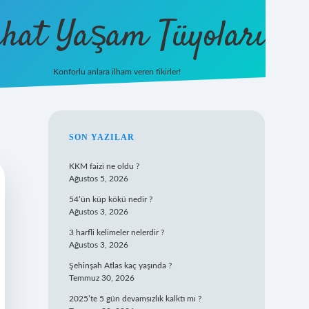
hat Yaşam Tüyoları
Konforlu anlara ilham veren fikirler!
ilbet yeni 
SIDEBAR
SON YAZILAR
KKM faizi ne oldu ?
Ağustos 5, 2026
54’ün küp kökü nedir ?
Ağustos 3, 2026
3 harfli kelimeler nelerdir ?
Ağustos 3, 2026
Şehinşah Atlas kaç yaşında ?
Temmuz 30, 2026
2025’te 5 gün devamsızlık kalktı mı ?