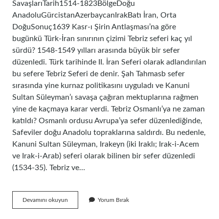
SavaşlarıTarih1514-1823BölgeDoğu
AnadoluGürcistanAzerbaycanIrakBatı İran, Orta
DoğuSonuç1639 Kasr-ı Şirin Antlaşması’na göre
bugünkü Türk-İran sınırının çizimi Tebriz seferi kaç yıl
sürdü? 1548-1549 yılları arasında büyük bir sefer
düzenledi. Türk tarihinde II. İran Seferi olarak adlandırılan
bu sefere Tebriz Seferi de denir. Şah Tahmasb sefer
sırasında yine kurnaz politikasını uyguladı ve Kanuni
Sultan Süleyman’ı savaşa çağıran mektuplarına rağmen
yine de kaçmaya karar verdi. Tebriz Osmanlı’ya ne zaman
katıldı? Osmanlı ordusu Avrupa’ya sefer düzenlediğinde,
Safeviler doğu Anadolu topraklarına saldırdı. Bu nedenle,
Kanuni Sultan Süleyman, Irakeyn (iki Iraklı; Irak-i-Acem
ve Irak-i-Arab) seferi olarak bilinen bir sefer düzenledi
(1534-35). Tebriz ve…
Tebriz
Devamını okuyun
Yorum Bırak
Kaç
Yıl