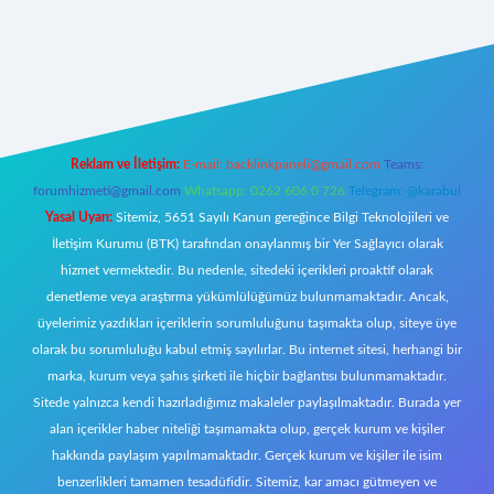
riş
famecasino giriş
ilbet giriş adresi
www.betexper.xyz/
Reklam ve İletişim:
E-mail:
backlinkpaneli@gmail.com
Teams:
forumhizmeti@gmail.com
Whatsapp: 0262 606 0 726
Telegram: @karabul
Yasal Uyarı:
Sitemiz, 5651 Sayılı Kanun gereğince Bilgi Teknolojileri ve
İletişim Kurumu (BTK) tarafından onaylanmış bir Yer Sağlayıcı olarak
hizmet vermektedir. Bu nedenle, sitedeki içerikleri proaktif olarak
denetleme veya araştırma yükümlülüğümüz bulunmamaktadır. Ancak,
üyelerimiz yazdıkları içeriklerin sorumluluğunu taşımakta olup, siteye üye
olarak bu sorumluluğu kabul etmiş sayılırlar. Bu internet sitesi, herhangi bir
marka, kurum veya şahıs şirketi ile hiçbir bağlantısı bulunmamaktadır.
Sitede yalnızca kendi hazırladığımız makaleler paylaşılmaktadır. Burada yer
alan içerikler haber niteliği taşımamakta olup, gerçek kurum ve kişiler
hakkında paylaşım yapılmamaktadır. Gerçek kurum ve kişiler ile isim
benzerlikleri tamamen tesadüfidir. Sitemiz, kar amacı gütmeyen ve