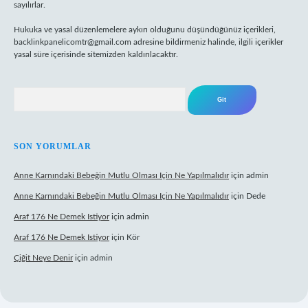
sayılırlar.
Hukuka ve yasal düzenlemelere aykırı olduğunu düşündüğünüz içerikleri,
backlinkpanelicomtr@gmail.com
adresine bildirmeniz halinde, ilgili içerikler
yasal süre içerisinde sitemizden kaldırılacaktır.
Arama
SON YORUMLAR
Anne Karnındaki Bebeğin Mutlu Olması Için Ne Yapılmalıdır
için
admin
Anne Karnındaki Bebeğin Mutlu Olması Için Ne Yapılmalıdır
için
Dede
Araf 176 Ne Demek Istiyor
için
admin
Araf 176 Ne Demek Istiyor
için
Kör
Çiğit Neye Denir
için
admin