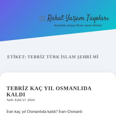
Rahat Yaşam Tüyoları
menüyü
aç
Konforlu anlara ilham veren fikirler!
Anasayfa
Gizlilik Politikası
ETIKET:
TEBRIZ TÜRK ISLAM ŞEHRI MI
Yasal Uyarı
Hakkımızda
TEBRIZ KAÇ YIL OSMANLIDA
KALDI
Tarih: Eylül 17, 2024
İran kaç yıl Osmanlıda kaldı? İran-Osmanlı