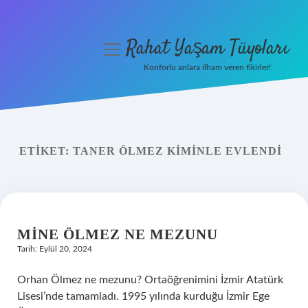
Rahat Yaşam Tüyoları
menüyü
aç
Konforlu anlara ilham veren fikirler!
Anasayfa
Gizlilik Politikası
ETIKET:
TANER ÖLMEZ KIMINLE EVLENDI
Yasal Uyarı
Hakkımızda
MINE ÖLMEZ NE MEZUNU
Tarih: Eylül 20, 2024
Orhan Ölmez ne mezunu? Ortaöğrenimini İzmir Atatürk
Lisesi’nde tamamladı. 1995 yılında kurduğu İzmir Ege