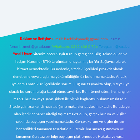
mecasino giriş
ilbet giriş adresi
www.betexper.xyz/
Reklam ve İletişim:
E-mail:
backlinkpaneli@gmail.com
Teams:
forumhizmeti@gmail.com
Whatsapp: 0262 606 0 726
Telegram: @karabul
Yasal Uyarı:
Sitemiz, 5651 Sayılı Kanun gereğince Bilgi Teknolojileri ve
İletişim Kurumu (BTK) tarafından onaylanmış bir Yer Sağlayıcı olarak
hizmet vermektedir. Bu nedenle, sitedeki içerikleri proaktif olarak
denetleme veya araştırma yükümlülüğümüz bulunmamaktadır. Ancak,
üyelerimiz yazdıkları içeriklerin sorumluluğunu taşımakta olup, siteye üye
olarak bu sorumluluğu kabul etmiş sayılırlar. Bu internet sitesi, herhangi bir
marka, kurum veya şahıs şirketi ile hiçbir bağlantısı bulunmamaktadır.
Sitede yalnızca kendi hazırladığımız makaleler paylaşılmaktadır. Burada yer
alan içerikler haber niteliği taşımamakta olup, gerçek kurum ve kişiler
hakkında paylaşım yapılmamaktadır. Gerçek kurum ve kişiler ile isim
benzerlikleri tamamen tesadüfidir. Sitemiz, kar amacı gütmeyen ve
tamamen ücretsiz bir bilgi paylaşım platformudur. Hukuka ve yasal