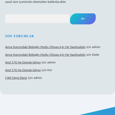
yasal süre içerisinde sitemizden kaldırılacaktır.
Arama
SON YORUMLAR
Anne Karnındaki Bebeğin Mutlu Olması Için Ne Yapılmalıdır
için
admin
Anne Karnındaki Bebeğin Mutlu Olması Için Ne Yapılmalıdır
için
Dede
Araf 176 Ne Demek Istiyor
için
admin
Araf 176 Ne Demek Istiyor
için
Kör
Çiğit Neye Denir
için
admin
mecasino giriş
ilbet giriş adresi
www.betexper.xyz/