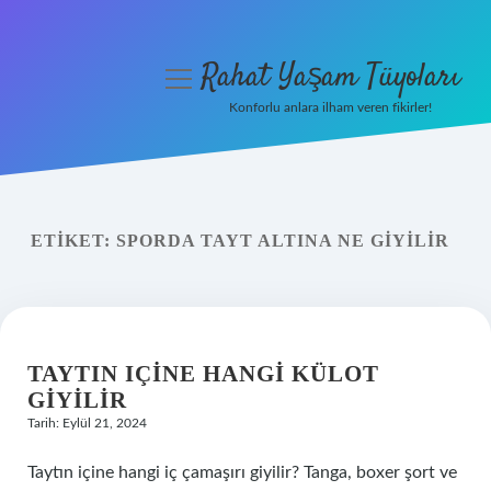
Rahat Yaşam Tüyoları
menüyü
aç
Konforlu anlara ilham veren fikirler!
Anasayfa
Gizlilik Politikası
ETIKET:
SPORDA TAYT ALTINA NE GIYILIR
Yasal Uyarı
Hakkımızda
TAYTIN IÇINE HANGI KÜLOT
GIYILIR
Tarih: Eylül 21, 2024
Taytın içine hangi iç çamaşırı giyilir? Tanga, boxer şort ve