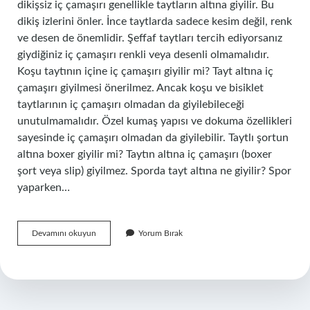
dikişsiz iç çamaşırı genellikle taytların altına giyilir. Bu
dikiş izlerini önler. İnce taytlarda sadece kesim değil, renk
ve desen de önemlidir. Şeffaf taytları tercih ediyorsanız
giydiğiniz iç çamaşırı renkli veya desenli olmamalıdır.
Koşu taytının içine iç çamaşırı giyilir mi? Tayt altına iç
çamaşırı giyilmesi önerilmez. Ancak koşu ve bisiklet
taytlarının iç çamaşırı olmadan da giyilebileceği
unutulmamalıdır. Özel kumaş yapısı ve dokuma özellikleri
sayesinde iç çamaşırı olmadan da giyilebilir. Taytlı şortun
altına boxer giyilir mi? Taytın altına iç çamaşırı (boxer
şort veya slip) giyilmez. Sporda tayt altına ne giyilir? Spor
yaparken…
Taytın
Devamını okuyun
Yorum Bırak
Içine
Hangi
Külot
Giyilir