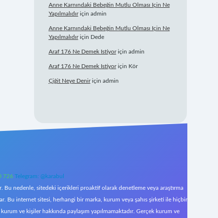
Anne Karnındaki Bebeğin Mutlu Olması Için Ne
Yapılmalıdır
için
admin
Anne Karnındaki Bebeğin Mutlu Olması Için Ne
Yapılmalıdır
için
Dede
Araf 176 Ne Demek Istiyor
için
admin
Araf 176 Ne Demek Istiyor
için
Kör
Çiğit Neye Denir
için
admin
0 726
Telegram: @karabul
 Bu nedenle, sitedeki içerikleri proaktif olarak denetleme veya araştırma
Bu internet sitesi, herhangi bir marka, kurum veya şahıs şirketi ile hiçbir
çek kurum ve kişiler hakkında paylaşım yapılmamaktadır. Gerçek kurum ve