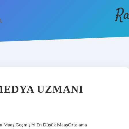
Ra
L
MEDYA UZMANI
nı Maaş GeçmişiYılEn Düşük MaaşOrtalama