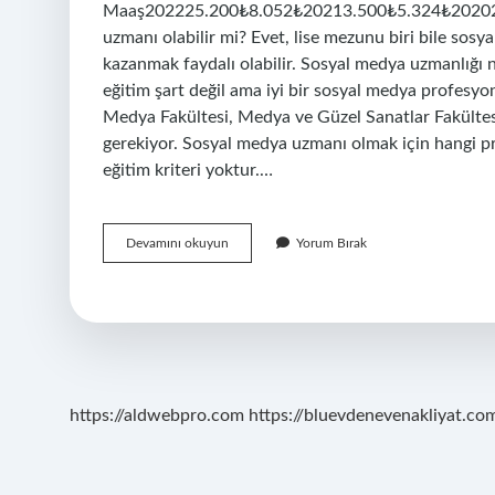
Maaş202225.200₺8.052₺20213.500₺5.324₺20202.
uzmanı olabilir mi? Evet, lise mezunu biri bile sos
kazanmak faydalı olabilir. Sosyal medya uzmanlığı n
eğitim şart değil ama iyi bir sosyal medya profesyone
Medya Fakültesi, Medya ve Güzel Sanatlar Fakültesi
gerekiyor. Sosyal medya uzmanı olmak için hangi pr
eğitim kriteri yoktur.…
Kimler
Devamını okuyun
Yorum Bırak
Sosyal
Medya
Uzmanı
Olabilir
https://aldwebpro.com
https://bluevdenevenakliyat.com