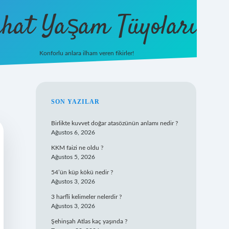
hat Yaşam Tüyoları
Konforlu anlara ilham veren fikirler!
ilbet yeni 
SIDEBAR
SON YAZILAR
Birlikte kuvvet doğar atasözünün anlamı nedir ?
Ağustos 6, 2026
KKM faizi ne oldu ?
Ağustos 5, 2026
54’ün küp kökü nedir ?
Ağustos 3, 2026
3 harfli kelimeler nelerdir ?
Ağustos 3, 2026
Şehinşah Atlas kaç yaşında ?