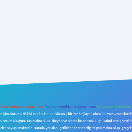
l:
backlinkpaneli@gmail.com
Teams:
forumhizmeti@gmail.com
Whatsapp: 0262 606 
letişim Kurumu (BTK) tarafından onaylanmış bir Yer Sağlayıcı olarak hizmet vermektedir.
orumluluğunu taşımakta olup, siteye üye olarak bu sorumluluğu kabul etmiş sayılırlar. 
eler paylaşılmaktadır. Burada yer alan içerikler haber niteliği taşımamakta olup, ger