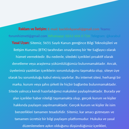
ecasino giriş
ilbet giriş adresi
www.betexper.xyz/
Reklam ve İletişim:
E-mail:
backlinkpaneli@gmail.com
Teams:
forumhizmeti@gmail.com
Whatsapp: 0262 606 0 726
Telegram: @karabul
Yasal Uyarı:
Sitemiz, 5651 Sayılı Kanun gereğince Bilgi Teknolojileri ve
İletişim Kurumu (BTK) tarafından onaylanmış bir Yer Sağlayıcı olarak
hizmet vermektedir. Bu nedenle, sitedeki içerikleri proaktif olarak
denetleme veya araştırma yükümlülüğümüz bulunmamaktadır. Ancak,
üyelerimiz yazdıkları içeriklerin sorumluluğunu taşımakta olup, siteye üye
olarak bu sorumluluğu kabul etmiş sayılırlar. Bu internet sitesi, herhangi bir
marka, kurum veya şahıs şirketi ile hiçbir bağlantısı bulunmamaktadır.
Sitede yalnızca kendi hazırladığımız makaleler paylaşılmaktadır. Burada yer
alan içerikler haber niteliği taşımamakta olup, gerçek kurum ve kişiler
hakkında paylaşım yapılmamaktadır. Gerçek kurum ve kişiler ile isim
benzerlikleri tamamen tesadüfidir. Sitemiz, kar amacı gütmeyen ve
tamamen ücretsiz bir bilgi paylaşım platformudur. Hukuka ve yasal
düzenlemelere aykırı olduğunu düşündüğünüz içerikleri,