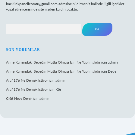
backlinkpanelicomtr@gmail.com
adresine bildirmeniz halinde, ilgili içerikler
yasal süre içerisinde sitemizden kaldırılacaktır.
Arama
SON YORUMLAR
Anne Karnındaki Bebeğin Mutlu Olması Için Ne Yapılmalıdır
için
admin
Anne Karnındaki Bebeğin Mutlu Olması Için Ne Yapılmalıdır
için
Dede
Araf 176 Ne Demek Istiyor
için
admin
Araf 176 Ne Demek Istiyor
için
Kör
Çiğit Neye Denir
için
admin