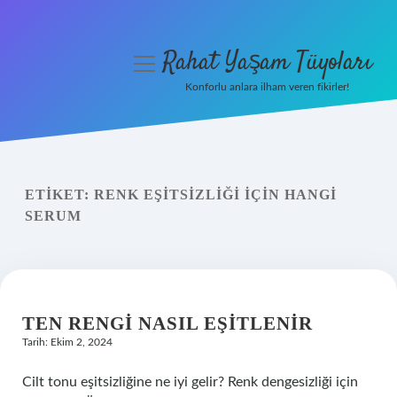
Rahat Yaşam Tüyoları
menüyü
aç
Konforlu anlara ilham veren fikirler!
Anasayfa
Gizlilik Politikası
ETIKET:
RENK EŞITSIZLIĞI IÇIN HANGI
Yasal Uyarı
SERUM
Hakkımızda
TEN RENGI NASIL EŞITLENIR
Tarih: Ekim 2, 2024
Cilt tonu eşitsizliğine ne iyi gelir? Renk dengesizliği için