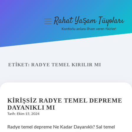
Rahat Yaşam Tüyoları
menüyü
aç
Konforlu anlara ilham veren fikirler!
Anasayfa
Gizlilik Politikası
ETIKET:
RADYE TEMEL KIRILIR MI
Yasal Uyarı
Hakkımızda
KIRIŞSIZ RADYE TEMEL DEPREME
DAYANIKLI MI
Tarih: Ekim 15, 2024
Radye temel depreme Ne Kadar Dayanıklı? Sal temel