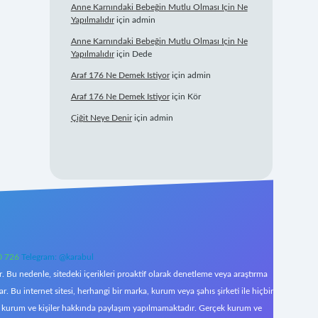
Anne Karnındaki Bebeğin Mutlu Olması Için Ne
Yapılmalıdır
için
admin
Anne Karnındaki Bebeğin Mutlu Olması Için Ne
Yapılmalıdır
için
Dede
Araf 176 Ne Demek Istiyor
için
admin
Araf 176 Ne Demek Istiyor
için
Kör
Çiğit Neye Denir
için
admin
0 726
Telegram: @karabul
 Bu nedenle, sitedeki içerikleri proaktif olarak denetleme veya araştırma
Bu internet sitesi, herhangi bir marka, kurum veya şahıs şirketi ile hiçbir
çek kurum ve kişiler hakkında paylaşım yapılmamaktadır. Gerçek kurum ve