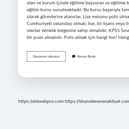
olan ve kurum içinde eğitime başvuran ve eğitime baş
eğitim kursu sunulmaktadır. Bu kursu başarıyla t
olarak görevlerine atanırlar. Lise mezunu polis olma
Cumhuriyeti vatandaşı olmalı; lise, ön lisans veya l
olanlar denklik belgesine sahip olmalıdır. KPSS Sın
bir puan almalıdır. Polis olmak için hangi lise? Han
Meslek
Devamını okuyun
Yorum Bırak
Lisesi
Mezunları
Polis
Olabilir
Mi
https://aldwebpro.com
https://bluevdenevenakliyat.com