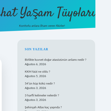
hat Yaşam Tüyoları
Konforlu anlara ilham veren fikirler!
ilbet yeni giriş
famecasino gi
SIDEBAR
SON YAZILAR
Birlikte kuvvet doğar atasözünün anlamı nedir ?
Ağustos 6, 2026
KKM faizi ne oldu ?
Ağustos 5, 2026
54’ün küp kökü nedir ?
Ağustos 3, 2026
3 harfli kelimeler nelerdir ?
Ağustos 3, 2026
Şehinşah Atlas kaç yaşında ?