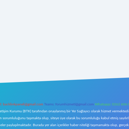
l:
backlinkpaneli@gmail.com
Teams:
forumhizmeti@gmail.com
Whatsapp: 0262 606 
letişim Kurumu (BTK) tarafından onaylanmış bir Yer Sağlayıcı olarak hizmet vermektedir.
orumluluğunu taşımakta olup, siteye üye olarak bu sorumluluğu kabul etmiş sayılırlar. 
eler paylaşılmaktadır. Burada yer alan içerikler haber niteliği taşımamakta olup, ger