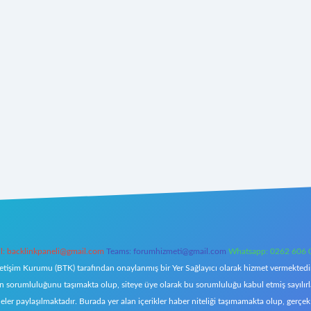
l:
backlinkpaneli@gmail.com
Teams:
forumhizmeti@gmail.com
Whatsapp: 0262 606 
letişim Kurumu (BTK) tarafından onaylanmış bir Yer Sağlayıcı olarak hizmet vermektedir.
orumluluğunu taşımakta olup, siteye üye olarak bu sorumluluğu kabul etmiş sayılırlar. 
eler paylaşılmaktadır. Burada yer alan içerikler haber niteliği taşımamakta olup, ger