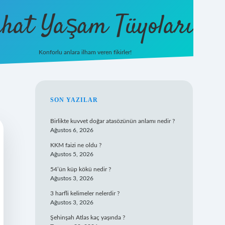
hat Yaşam Tüyoları
Konforlu anlara ilham veren fikirler!
ilbet yeni giriş
famecasino gi
SIDEBAR
SON YAZILAR
Birlikte kuvvet doğar atasözünün anlamı nedir ?
Ağustos 6, 2026
KKM faizi ne oldu ?
Ağustos 5, 2026
54’ün küp kökü nedir ?
Ağustos 3, 2026
3 harfli kelimeler nelerdir ?
Ağustos 3, 2026
Şehinşah Atlas kaç yaşında ?