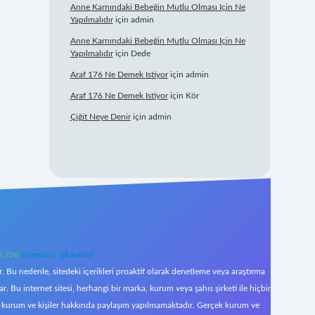
Anne Karnındaki Bebeğin Mutlu Olması Için Ne
Yapılmalıdır
için
admin
Anne Karnındaki Bebeğin Mutlu Olması Için Ne
Yapılmalıdır
için
Dede
Araf 176 Ne Demek Istiyor
için
admin
Araf 176 Ne Demek Istiyor
için
Kör
Çiğit Neye Denir
için
admin
0 726
Telegram: @karabul
 Bu nedenle, sitedeki içerikleri proaktif olarak denetleme veya araştırma
Bu internet sitesi, herhangi bir marka, kurum veya şahıs şirketi ile hiçbir
çek kurum ve kişiler hakkında paylaşım yapılmamaktadır. Gerçek kurum ve