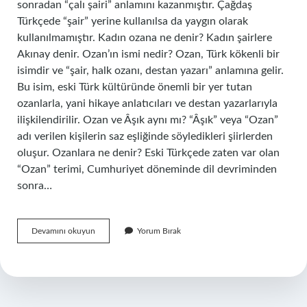
sonradan “çalı şairi” anlamını kazanmıştır. Çağdaş
Türkçede “şair” yerine kullanılsa da yaygın olarak
kullanılmamıştır. Kadın ozana ne denir? Kadın şairlere
Akınay denir. Ozan’ın ismi nedir? Ozan, Türk kökenli bir
isimdir ve “şair, halk ozanı, destan yazarı” anlamına gelir.
Bu isim, eski Türk kültüründe önemli bir yer tutan
ozanlarla, yani hikaye anlatıcıları ve destan yazarlarıyla
ilişkilendirilir. Ozan ve Âşık aynı mı? “Âşık” veya “Ozan”
adı verilen kişilerin saz eşliğinde söyledikleri şiirlerden
oluşur. Ozanlara ne denir? Eski Türkçede zaten var olan
“Ozan” terimi, Cumhuriyet döneminde dil devriminden
sonra…
Ozan
Devamını okuyun
Yorum Bırak
Ne
Denir