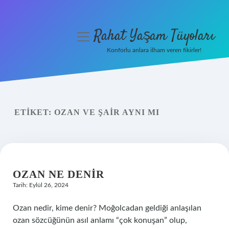
Rahat Yaşam Tüyoları
menüyü
aç
Konforlu anlara ilham veren fikirler!
Anasayfa
Gizlilik Politikası
ETIKET:
OZAN VE ŞAIR AYNI MI
Yasal Uyarı
Hakkımızda
OZAN NE DENIR
Tarih: Eylül 26, 2024
Ozan nedir, kime denir? Moğolcadan geldiği anlaşılan
ozan sözcüğünün asıl anlamı “çok konuşan” olup,