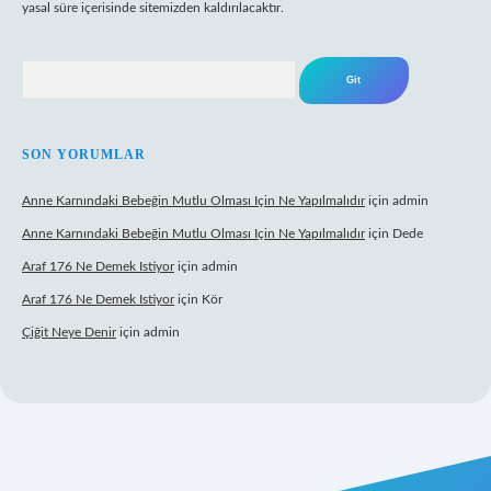
yasal süre içerisinde sitemizden kaldırılacaktır.
Arama
SON YORUMLAR
Anne Karnındaki Bebeğin Mutlu Olması Için Ne Yapılmalıdır
için
admin
Anne Karnındaki Bebeğin Mutlu Olması Için Ne Yapılmalıdır
için
Dede
Araf 176 Ne Demek Istiyor
için
admin
Araf 176 Ne Demek Istiyor
için
Kör
Çiğit Neye Denir
için
admin
ecasino giriş
ilbet giriş adresi
www.betexper.xyz/