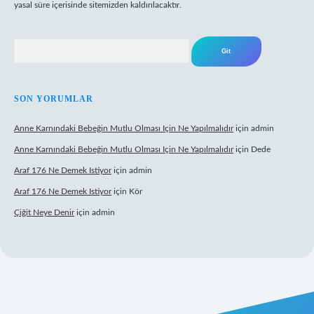
yasal süre içerisinde sitemizden kaldırılacaktır.
Arama
SON YORUMLAR
Anne Karnındaki Bebeğin Mutlu Olması Için Ne Yapılmalıdır
için
admin
Anne Karnındaki Bebeğin Mutlu Olması Için Ne Yapılmalıdır
için
Dede
Araf 176 Ne Demek Istiyor
için
admin
Araf 176 Ne Demek Istiyor
için
Kör
Çiğit Neye Denir
için
admin
iriş
famecasino giriş
ilbet giriş adresi
www.betexper.xyz/