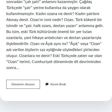
sonradan “çalı şairi” anlamını kazanmıştır. Çağdaş
Türkçede “şair” yerine kullanılsa da yaygın olarak
kullanılmamıştır. Kadın ozana ne denir? Kadın şairlere
Akınay denir. Ozan’ın ismi nedir? Ozan, Türk kökenli bir
isimdir ve “şair, halk ozanı, destan yazarı” anlamına gelir.
Bu isim, eski Türk kültüründe önemli bir yer tutan
ozanlarla, yani hikaye anlatıcıları ve destan yazarlarıyla
ilişkilendirilir. Ozan ve Âşık aynı mı? “Âşık” veya “Ozan”
adı verilen kişilerin saz eşliğinde söyledikleri şiirlerden
oluşur. Ozanlara ne denir? Eski Türkçede zaten var olan
“Ozan” terimi, Cumhuriyet döneminde dil devriminden
sonra…
Ozan
Devamını okuyun
Yorum Bırak
Ne
Denir