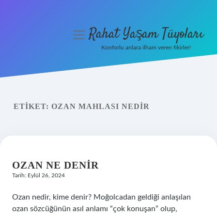
Rahat Yaşam Tüyoları
menüyü
aç
Konforlu anlara ilham veren fikirler!
Anasayfa
Gizlilik Politikası
ETIKET:
OZAN MAHLASI NEDIR
Yasal Uyarı
Hakkımızda
OZAN NE DENIR
Tarih: Eylül 26, 2024
Ozan nedir, kime denir? Moğolcadan geldiği anlaşılan
ozan sözcüğünün asıl anlamı “çok konuşan” olup,