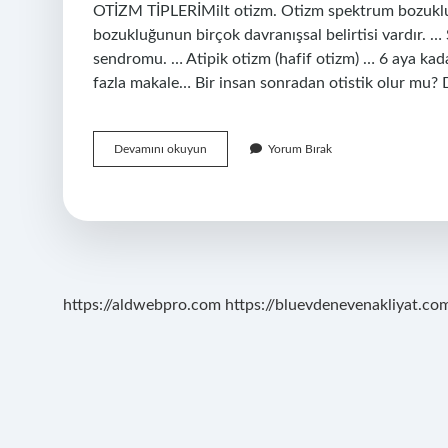
OTİZM TİPLERİMilt otizm. Otizm spektrum bozukluğu
bozukluğunun birçok davranışsal belirtisi vardır. 
sendromu. … Atipik otizm (hafif otizm) … 6 aya kadar
fazla makale… Bir insan sonradan otistik olur mu
Otizm
Devamını okuyun
Yorum Bırak
Ve
Otistik
Aynı
Şey
Mi
https://aldwebpro.com
https://bluevdenevenakliyat.com