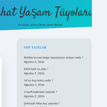
hat Yaşam Tüyoları
Konforlu anlara ilham veren fikirler!
ilbet yeni giriş
famecasino gi
SIDEBAR
SON YAZILAR
Birlikte kuvvet doğar atasözünün anlamı nedir ?
Ağustos 6, 2026
KKM faizi ne oldu ?
Ağustos 5, 2026
54’ün küp kökü nedir ?
Ağustos 3, 2026
3 harfli kelimeler nelerdir ?
Ağustos 3, 2026
Şehinşah Atlas kaç yaşında ?