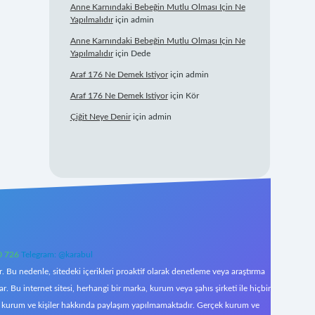
Anne Karnındaki Bebeğin Mutlu Olması Için Ne
Yapılmalıdır
için
admin
Anne Karnındaki Bebeğin Mutlu Olması Için Ne
Yapılmalıdır
için
Dede
Araf 176 Ne Demek Istiyor
için
admin
Araf 176 Ne Demek Istiyor
için
Kör
Çiğit Neye Denir
için
admin
0 726
Telegram: @karabul
 Bu nedenle, sitedeki içerikleri proaktif olarak denetleme veya araştırma
Bu internet sitesi, herhangi bir marka, kurum veya şahıs şirketi ile hiçbir
çek kurum ve kişiler hakkında paylaşım yapılmamaktadır. Gerçek kurum ve