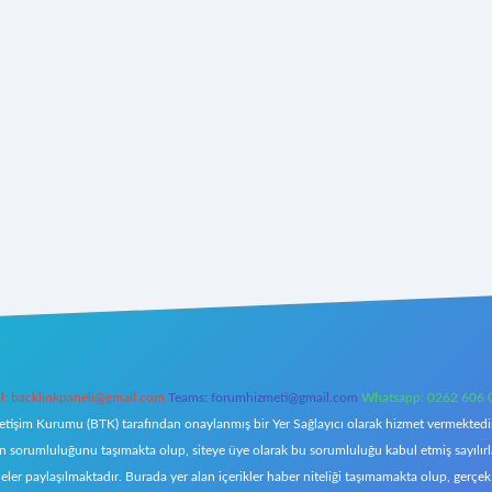
l:
backlinkpaneli@gmail.com
Teams:
forumhizmeti@gmail.com
Whatsapp: 0262 606 
letişim Kurumu (BTK) tarafından onaylanmış bir Yer Sağlayıcı olarak hizmet vermektedir.
orumluluğunu taşımakta olup, siteye üye olarak bu sorumluluğu kabul etmiş sayılırlar. 
eler paylaşılmaktadır. Burada yer alan içerikler haber niteliği taşımamakta olup, ger