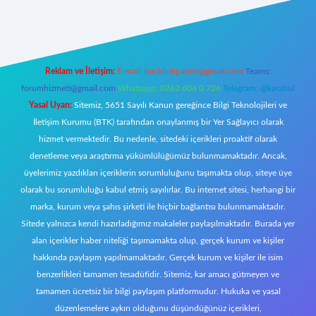
ecasino giriş
ilbet giriş adresi
www.betexper.xyz/
Reklam ve İletişim:
E-mail:
backlinkpaneli@gmail.com
Teams:
forumhizmeti@gmail.com
Whatsapp: 0262 606 0 726
Telegram: @karabul
Yasal Uyarı:
Sitemiz, 5651 Sayılı Kanun gereğince Bilgi Teknolojileri ve
İletişim Kurumu (BTK) tarafından onaylanmış bir Yer Sağlayıcı olarak
hizmet vermektedir. Bu nedenle, sitedeki içerikleri proaktif olarak
denetleme veya araştırma yükümlülüğümüz bulunmamaktadır. Ancak,
üyelerimiz yazdıkları içeriklerin sorumluluğunu taşımakta olup, siteye üye
olarak bu sorumluluğu kabul etmiş sayılırlar. Bu internet sitesi, herhangi bir
marka, kurum veya şahıs şirketi ile hiçbir bağlantısı bulunmamaktadır.
Sitede yalnızca kendi hazırladığımız makaleler paylaşılmaktadır. Burada yer
alan içerikler haber niteliği taşımamakta olup, gerçek kurum ve kişiler
hakkında paylaşım yapılmamaktadır. Gerçek kurum ve kişiler ile isim
benzerlikleri tamamen tesadüfidir. Sitemiz, kar amacı gütmeyen ve
tamamen ücretsiz bir bilgi paylaşım platformudur. Hukuka ve yasal
düzenlemelere aykırı olduğunu düşündüğünüz içerikleri,