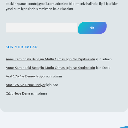
backlinkpanelicomtr@gmail.com
adresine bildirmeniz halinde, ilgili içerikler
yasal süre içerisinde sitemizden kaldırılacaktır.
Arama
SON YORUMLAR
Anne Karnındaki Bebeğin Mutlu Olması Için Ne Yapılmalıdır
için
admin
Anne Karnındaki Bebeğin Mutlu Olması Için Ne Yapılmalıdır
için
Dede
Araf 176 Ne Demek Istiyor
için
admin
Araf 176 Ne Demek Istiyor
için
Kör
Çiğit Neye Denir
için
admin