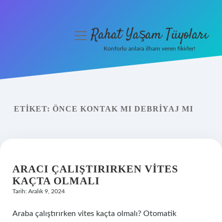
Rahat Yaşam Tüyoları
menüyü
aç
Konforlu anlara ilham veren fikirler!
Anasayfa
Gizlilik Politikası
ETIKET:
ÖNCE KONTAK MI DEBRIYAJ MI
Yasal Uyarı
Hakkımızda
ARACI ÇALIŞTIRIRKEN VITES
KAÇTA OLMALI
Tarih: Aralık 9, 2024
Araba çalıştırırken vites kaçta olmalı? Otomatik