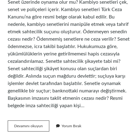
Senet üzerinde oynama olur mu? Kambiyo senetleri çek,
senet ve poliçeleri içerir. Kambiyo senetleri Türk Ceza
Kanunu’na göre resmi belge olarak kabul edilir. Bu
nedenle, kambiyo senetlerini manipüle etmek veya tahrif
etmek sahtecilik suçunu oluşturur. Ödenmeyen senedin
cezası nedir? Ödenmemiş senetlere ne ceza verilir? Senet
ödenmezse, icra takibi başlatılır. Hukukumuza göre,
yükümlülüklerin yerine getirilmemesi hapis cezasıyla
cezalandırılamaz. Senette sahtecilik şikayete tabi mi?
Senet sahteciliği şikâyet konusu olan suçlardan biri
değildir. Aslında suçun mağduru devlettir; suçluya karşı
işlemler devlet tarafından başlatılır. Senetle oynamak
genellikle bir suçtur; banknottaki numarayı değiştirmek.
Başkasının imzasını taklit etmenin cezası nedir? Resmi
belgede imza sahteciliği yapan kişi…
Senet
Devamını okuyun
Yorum Bırak
Üzerinde
Oynama