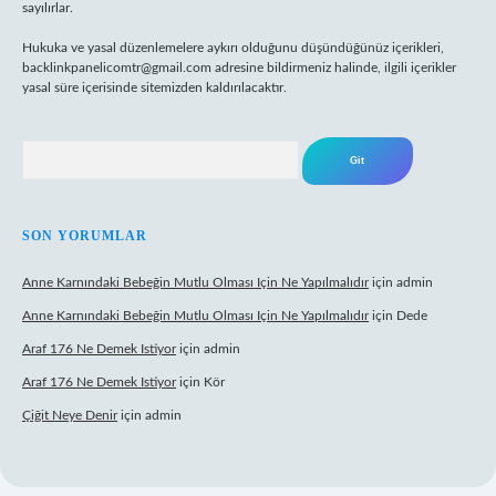
sayılırlar.
Hukuka ve yasal düzenlemelere aykırı olduğunu düşündüğünüz içerikleri,
backlinkpanelicomtr@gmail.com
adresine bildirmeniz halinde, ilgili içerikler
yasal süre içerisinde sitemizden kaldırılacaktır.
Arama
SON YORUMLAR
Anne Karnındaki Bebeğin Mutlu Olması Için Ne Yapılmalıdır
için
admin
Anne Karnındaki Bebeğin Mutlu Olması Için Ne Yapılmalıdır
için
Dede
Araf 176 Ne Demek Istiyor
için
admin
Araf 176 Ne Demek Istiyor
için
Kör
Çiğit Neye Denir
için
admin