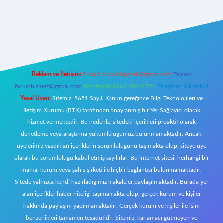
ecasino giriş
ilbet giriş adresi
www.betexper.xyz/
Reklam ve İletişim:
E-mail:
backlinkpaneli@gmail.com
Teams:
forumhizmeti@gmail.com
Whatsapp: 0262 606 0 726
Telegram: @karabul
Yasal Uyarı:
Sitemiz, 5651 Sayılı Kanun gereğince Bilgi Teknolojileri ve
İletişim Kurumu (BTK) tarafından onaylanmış bir Yer Sağlayıcı olarak
hizmet vermektedir. Bu nedenle, sitedeki içerikleri proaktif olarak
denetleme veya araştırma yükümlülüğümüz bulunmamaktadır. Ancak,
üyelerimiz yazdıkları içeriklerin sorumluluğunu taşımakta olup, siteye üye
olarak bu sorumluluğu kabul etmiş sayılırlar. Bu internet sitesi, herhangi bir
marka, kurum veya şahıs şirketi ile hiçbir bağlantısı bulunmamaktadır.
Sitede yalnızca kendi hazırladığımız makaleler paylaşılmaktadır. Burada yer
alan içerikler haber niteliği taşımamakta olup, gerçek kurum ve kişiler
hakkında paylaşım yapılmamaktadır. Gerçek kurum ve kişiler ile isim
benzerlikleri tamamen tesadüfidir. Sitemiz, kar amacı gütmeyen ve