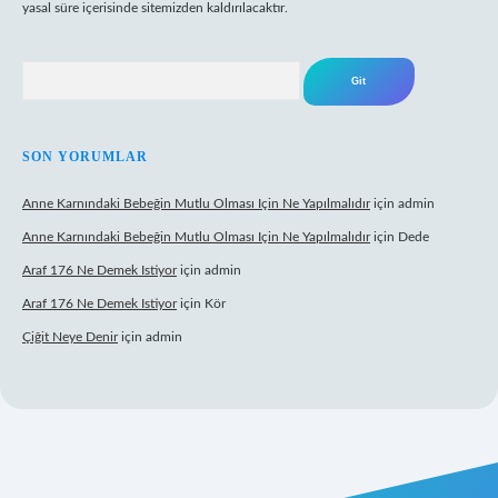
yasal süre içerisinde sitemizden kaldırılacaktır.
Arama
SON YORUMLAR
Anne Karnındaki Bebeğin Mutlu Olması Için Ne Yapılmalıdır
için
admin
Anne Karnındaki Bebeğin Mutlu Olması Için Ne Yapılmalıdır
için
Dede
Araf 176 Ne Demek Istiyor
için
admin
Araf 176 Ne Demek Istiyor
için
Kör
Çiğit Neye Denir
için
admin
ecasino giriş
ilbet giriş adresi
www.betexper.xyz/