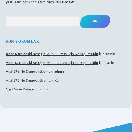
yasal süre içerisinde sitemizden kaldırılacaktır.
Arama
SON YORUMLAR
Anne Karnındaki Bebeğin Mutlu Olması Için Ne Yapılmalıdır
için
admin
Anne Karnındaki Bebeğin Mutlu Olması Için Ne Yapılmalıdır
için
Dede
Araf 176 Ne Demek Istiyor
için
admin
Araf 176 Ne Demek Istiyor
için
Kör
Çiğit Neye Denir
için
admin
mecasino giriş
ilbet giriş adresi
www.betexper.xyz/