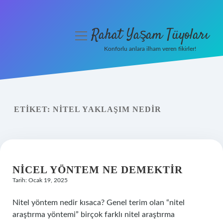
Rahat Yaşam Tüyoları
menüyü
aç
Konforlu anlara ilham veren fikirler!
Anasayfa
Gizlilik Politikası
ETIKET:
NITEL YAKLAŞIM NEDIR
Yasal Uyarı
Hakkımızda
NICEL YÖNTEM NE DEMEKTIR
Tarih: Ocak 19, 2025
Nitel yöntem nedir kısaca? Genel terim olan “nitel
araştırma yöntemi” birçok farklı nitel araştırma