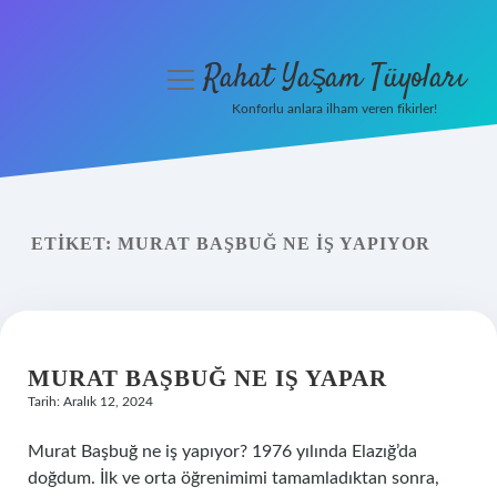
Rahat Yaşam Tüyoları
menüyü
aç
Konforlu anlara ilham veren fikirler!
Anasayfa
Gizlilik Politikası
ETIKET:
MURAT BAŞBUĞ NE IŞ YAPIYOR
Yasal Uyarı
Hakkımızda
MURAT BAŞBUĞ NE IŞ YAPAR
Tarih: Aralık 12, 2024
Murat Başbuğ ne iş yapıyor? 1976 yılında Elazığ’da
doğdum. İlk ve orta öğrenimimi tamamladıktan sonra,