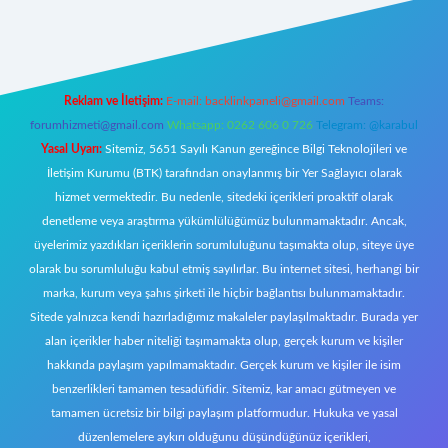
ecasino giriş
ilbet giriş adresi
www.betexper.xyz/
Reklam ve İletişim:
E-mail:
backlinkpaneli@gmail.com
Teams:
forumhizmeti@gmail.com
Whatsapp: 0262 606 0 726
Telegram: @karabul
Yasal Uyarı:
Sitemiz, 5651 Sayılı Kanun gereğince Bilgi Teknolojileri ve
İletişim Kurumu (BTK) tarafından onaylanmış bir Yer Sağlayıcı olarak
hizmet vermektedir. Bu nedenle, sitedeki içerikleri proaktif olarak
denetleme veya araştırma yükümlülüğümüz bulunmamaktadır. Ancak,
üyelerimiz yazdıkları içeriklerin sorumluluğunu taşımakta olup, siteye üye
olarak bu sorumluluğu kabul etmiş sayılırlar. Bu internet sitesi, herhangi bir
marka, kurum veya şahıs şirketi ile hiçbir bağlantısı bulunmamaktadır.
Sitede yalnızca kendi hazırladığımız makaleler paylaşılmaktadır. Burada yer
alan içerikler haber niteliği taşımamakta olup, gerçek kurum ve kişiler
hakkında paylaşım yapılmamaktadır. Gerçek kurum ve kişiler ile isim
benzerlikleri tamamen tesadüfidir. Sitemiz, kar amacı gütmeyen ve
tamamen ücretsiz bir bilgi paylaşım platformudur. Hukuka ve yasal
düzenlemelere aykırı olduğunu düşündüğünüz içerikleri,