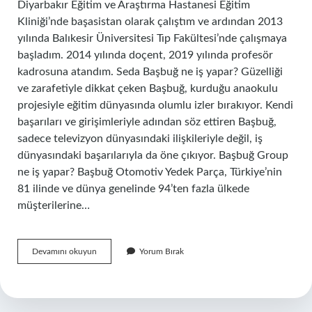
Diyarbakır Eğitim ve Araştırma Hastanesi Eğitim
Kliniği’nde başasistan olarak çalıştım ve ardından 2013
yılında Balıkesir Üniversitesi Tıp Fakültesi’nde çalışmaya
başladım. 2014 yılında doçent, 2019 yılında profesör
kadrosuna atandım. Seda Başbuğ ne iş yapar? Güzelliği
ve zarafetiyle dikkat çeken Başbuğ, kurduğu anaokulu
projesiyle eğitim dünyasında olumlu izler bırakıyor. Kendi
başarıları ve girişimleriyle adından söz ettiren Başbuğ,
sadece televizyon dünyasındaki ilişkileriyle değil, iş
dünyasındaki başarılarıyla da öne çıkıyor. Başbuğ Group
ne iş yapar? Başbuğ Otomotiv Yedek Parça, Türkiye’nin
81 ilinde ve dünya genelinde 94’ten fazla ülkede
müşterilerine…
Murat
Devamını okuyun
Yorum Bırak
Başbuğ
Ne
Iş
Yapar