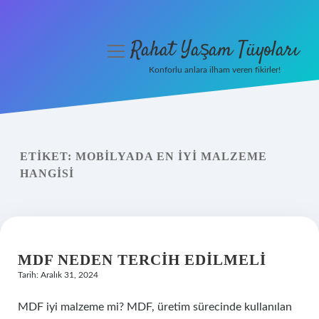
Rahat Yaşam Tüyoları
menüyü
aç
Konforlu anlara ilham veren fikirler!
Anasayfa
Gizlilik Politikası
ETIKET:
MOBILYADA EN IYI MALZEME
Yasal Uyarı
HANGISI
Hakkımızda
MDF NEDEN TERCIH EDILMELI
Tarih: Aralık 31, 2024
MDF iyi malzeme mi? MDF, üretim sürecinde kullanılan