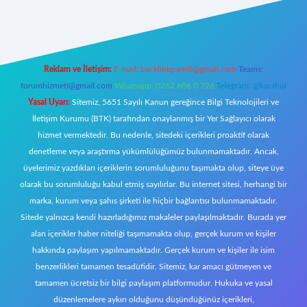
ecasino giriş
ilbet giriş adresi
www.betexper.xyz/
Reklam ve İletişim:
E-mail:
backlinkpaneli@gmail.com
Teams:
forumhizmeti@gmail.com
Whatsapp: 0262 606 0 726
Telegram: @karabul
Yasal Uyarı:
Sitemiz, 5651 Sayılı Kanun gereğince Bilgi Teknolojileri ve
İletişim Kurumu (BTK) tarafından onaylanmış bir Yer Sağlayıcı olarak
hizmet vermektedir. Bu nedenle, sitedeki içerikleri proaktif olarak
denetleme veya araştırma yükümlülüğümüz bulunmamaktadır. Ancak,
üyelerimiz yazdıkları içeriklerin sorumluluğunu taşımakta olup, siteye üye
olarak bu sorumluluğu kabul etmiş sayılırlar. Bu internet sitesi, herhangi bir
marka, kurum veya şahıs şirketi ile hiçbir bağlantısı bulunmamaktadır.
Sitede yalnızca kendi hazırladığımız makaleler paylaşılmaktadır. Burada yer
alan içerikler haber niteliği taşımamakta olup, gerçek kurum ve kişiler
hakkında paylaşım yapılmamaktadır. Gerçek kurum ve kişiler ile isim
benzerlikleri tamamen tesadüfidir. Sitemiz, kar amacı gütmeyen ve
tamamen ücretsiz bir bilgi paylaşım platformudur. Hukuka ve yasal
düzenlemelere aykırı olduğunu düşündüğünüz içerikleri,