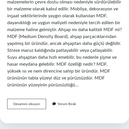
malzemelerin çevre dostu olması nedeniyle sürdürülebilir
bir malzeme olarak kabul edilir. Mobilya, dekorasyon ve
inşaat sektörlerinde yaygın olarak kullanılan MDF,
dayanıklılığı ve uygun maliyeti nedeniyle tercih edilen bir
malzeme haline gelmiştir. Ahşap mı daha kaliteli MDF mi?
MDF (Medium Density Board), ahşap parçacıklarından
yapılmış bir üründür, ancak ahşaptan daha güçlü değildir.
Strese maruz kaldığında patlayabilir veya çatlayabilir.
Suyu ahşaptan daha hızlı emebilir, bu nedenle şişme ve
hasar meydana gelebilir. MDF özelliği nedir? MDF,
yüksek ısı ve nem direncine sahip bir üründür. MDF
ürününün tabla yüzeyi düz ve pürüzsüzdür. MDF
ürününün yüzeyinin pürüzsüzlüğü…
Mdf
Devamını okuyun
Yorum Bırak
Neden
Tercih
Edilmeli