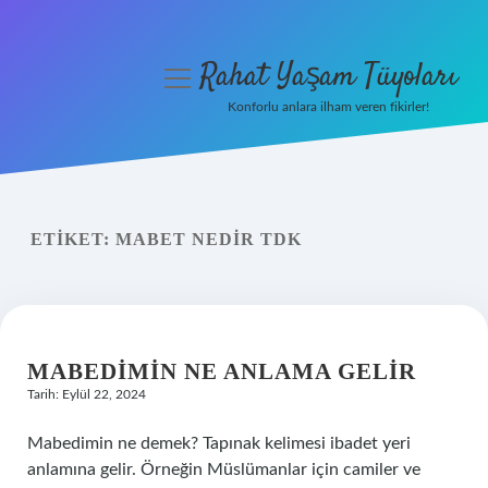
Rahat Yaşam Tüyoları
menüyü
aç
Konforlu anlara ilham veren fikirler!
Anasayfa
Gizlilik Politikası
ETIKET:
MABET NEDIR TDK
Yasal Uyarı
Hakkımızda
MABEDIMIN NE ANLAMA GELIR
Tarih: Eylül 22, 2024
Mabedimin ne demek? Tapınak kelimesi ibadet yeri
anlamına gelir. Örneğin Müslümanlar için camiler ve