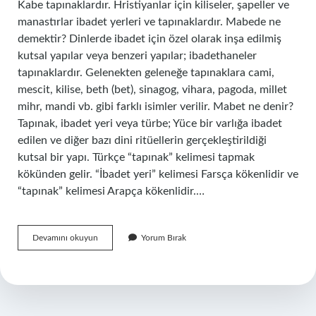
Kabe tapınaklardır. Hristiyanlar için kiliseler, şapeller ve
manastırlar ibadet yerleri ve tapınaklardır. Mabede ne
demektir? Dinlerde ibadet için özel olarak inşa edilmiş
kutsal yapılar veya benzeri yapılar; ibadethaneler
tapınaklardır. Gelenekten geleneğe tapınaklara cami,
mescit, kilise, beth (bet), sinagog, vihara, pagoda, millet
mihr, mandi vb. gibi farklı isimler verilir. Mabet ne denir?
Tapınak, ibadet yeri veya türbe; Yüce bir varlığa ibadet
edilen ve diğer bazı dini ritüellerin gerçekleştirildiği
kutsal bir yapı. Türkçe “tapınak” kelimesi tapmak
kökünden gelir. “İbadet yeri” kelimesi Farsça kökenlidir ve
“tapınak” kelimesi Arapça kökenlidir.…
Mabedimin
Devamını okuyun
Yorum Bırak
Ne
Anlama
Gelir