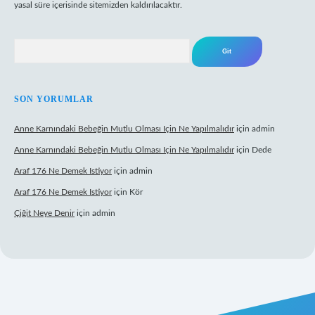
yasal süre içerisinde sitemizden kaldırılacaktır.
Arama
SON YORUMLAR
Anne Karnındaki Bebeğin Mutlu Olması Için Ne Yapılmalıdır
için
admin
Anne Karnındaki Bebeğin Mutlu Olması Için Ne Yapılmalıdır
için
Dede
Araf 176 Ne Demek Istiyor
için
admin
Araf 176 Ne Demek Istiyor
için
Kör
Çiğit Neye Denir
için
admin
casino giriş
ilbet giriş adresi
www.betexper.xyz/