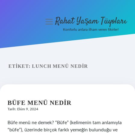
Rahat Yaşam Tüyoları
menüyü
aç
Konforlu anlara ilham veren fikirler!
Anasayfa
Gizlilik Politikası
ETIKET:
LUNCH MENÜ NEDIR
Yasal Uyarı
Hakkımızda
BÜFE MENÜ NEDIR
Tarih: Ekim 9, 2024
Büfe menü ne demek? “Büfe” (kelimenin tam anlamıyla
“büfe”), üzerinde birçok farklı yemeğin bulunduğu ve