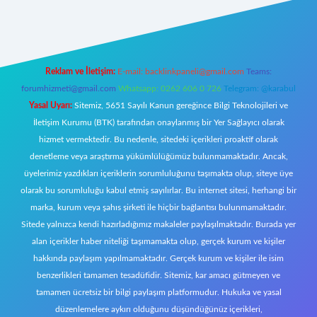
ecasino giriş
ilbet giriş adresi
www.betexper.xyz/
Reklam ve İletişim:
E-mail:
backlinkpaneli@gmail.com
Teams:
forumhizmeti@gmail.com
Whatsapp: 0262 606 0 726
Telegram: @karabul
Yasal Uyarı:
Sitemiz, 5651 Sayılı Kanun gereğince Bilgi Teknolojileri ve
İletişim Kurumu (BTK) tarafından onaylanmış bir Yer Sağlayıcı olarak
hizmet vermektedir. Bu nedenle, sitedeki içerikleri proaktif olarak
denetleme veya araştırma yükümlülüğümüz bulunmamaktadır. Ancak,
üyelerimiz yazdıkları içeriklerin sorumluluğunu taşımakta olup, siteye üye
olarak bu sorumluluğu kabul etmiş sayılırlar. Bu internet sitesi, herhangi bir
marka, kurum veya şahıs şirketi ile hiçbir bağlantısı bulunmamaktadır.
Sitede yalnızca kendi hazırladığımız makaleler paylaşılmaktadır. Burada yer
alan içerikler haber niteliği taşımamakta olup, gerçek kurum ve kişiler
hakkında paylaşım yapılmamaktadır. Gerçek kurum ve kişiler ile isim
benzerlikleri tamamen tesadüfidir. Sitemiz, kar amacı gütmeyen ve
tamamen ücretsiz bir bilgi paylaşım platformudur. Hukuka ve yasal
düzenlemelere aykırı olduğunu düşündüğünüz içerikleri,