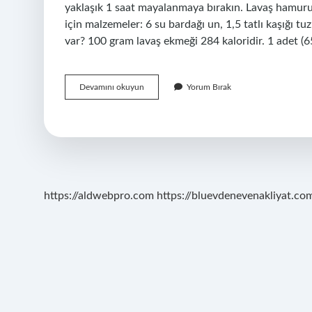
yaklaşık 1 saat mayalanmaya bırakın. Lavaş hamuru
için malzemeler: 6 su bardağı un, 1,5 tatlı kaşığı tu
var? 100 gram lavaş ekmeği 284 kaloridir. 1 adet (
Lavaş
Devamını okuyun
Yorum Bırak
Adı
Nereden
Gelir
https://aldwebpro.com
https://bluevdenevenakliyat.com