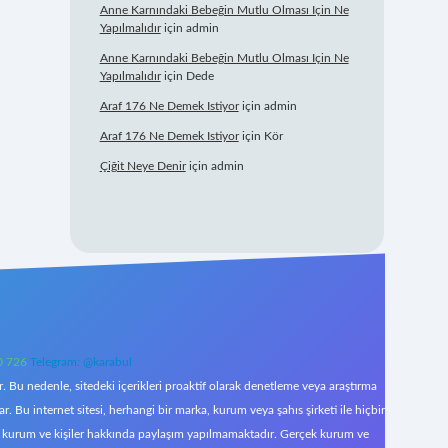
Anne Karnındaki Bebeğin Mutlu Olması Için Ne
Yapılmalıdır
için
admin
Anne Karnındaki Bebeğin Mutlu Olması Için Ne
Yapılmalıdır
için
Dede
Araf 176 Ne Demek Istiyor
için
admin
Araf 176 Ne Demek Istiyor
için
Kör
Çiğit Neye Denir
için
admin
0 726
Telegram: @karabul
 Bu nedenle, sitedeki içerikleri proaktif olarak denetleme veya araştırma
Bu internet sitesi, herhangi bir marka, kurum veya şahıs şirketi ile hiçbir
çek kurum ve kişiler hakkında paylaşım yapılmamaktadır. Gerçek kurum ve