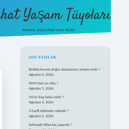
hat Yaşam Tüyoları
Konforlu anlara ilham veren fikirler!
ilbet yeni giriş
famecasino g
SIDEBAR
SON YAZILAR
Birlikte kuvvet doğar atasözünün anlamı nedir ?
Ağustos 6, 2026
KKM faizi ne oldu ?
Ağustos 5, 2026
54’ün küp kökü nedir ?
Ağustos 3, 2026
3 harfli kelimeler nelerdir ?
Ağustos 3, 2026
Şehinşah Atlas kaç yaşında ?