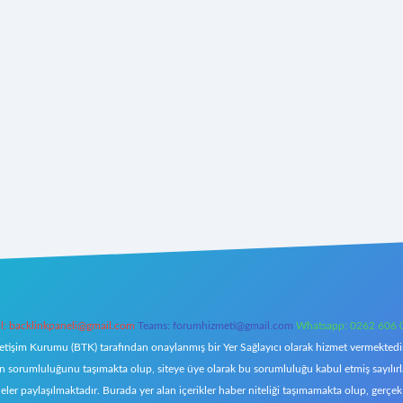
l:
backlinkpaneli@gmail.com
Teams:
forumhizmeti@gmail.com
Whatsapp: 0262 606 
letişim Kurumu (BTK) tarafından onaylanmış bir Yer Sağlayıcı olarak hizmet vermektedir.
orumluluğunu taşımakta olup, siteye üye olarak bu sorumluluğu kabul etmiş sayılırlar. 
eler paylaşılmaktadır. Burada yer alan içerikler haber niteliği taşımamakta olup, ger