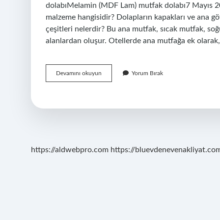
dolabıMelamin (MDF Lam) mutfak dolabı7 Mayıs 2024
malzeme hangisidir? Dolapların kapakları ve ana gö
çeşitleri nelerdir? Bu ana mutfak, sıcak mutfak, so
alanlardan oluşur. Otellerde ana mutfağa ek olarak,
Dolap
Devamını okuyun
Yorum Bırak
Çeşitleri
Nelerdir
https://aldwebpro.com
https://bluevdenevenakliyat.com