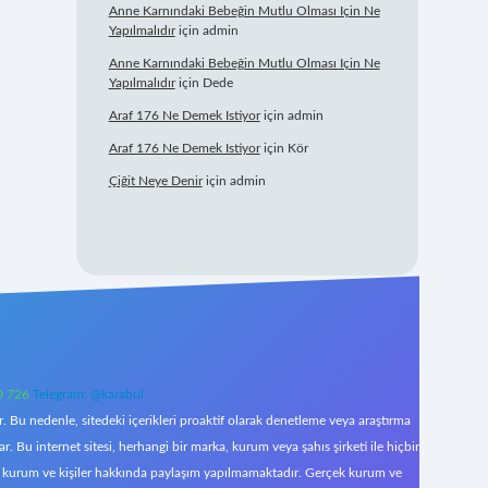
Anne Karnındaki Bebeğin Mutlu Olması Için Ne
Yapılmalıdır
için
admin
Anne Karnındaki Bebeğin Mutlu Olması Için Ne
Yapılmalıdır
için
Dede
Araf 176 Ne Demek Istiyor
için
admin
Araf 176 Ne Demek Istiyor
için
Kör
Çiğit Neye Denir
için
admin
0 726
Telegram: @karabul
 Bu nedenle, sitedeki içerikleri proaktif olarak denetleme veya araştırma
Bu internet sitesi, herhangi bir marka, kurum veya şahıs şirketi ile hiçbir
çek kurum ve kişiler hakkında paylaşım yapılmamaktadır. Gerçek kurum ve