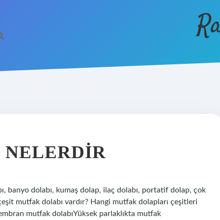
Ra
I NELERDIR
bı, banyo dolabı, kumaş dolap, ilaç dolabı, portatif dolap, çok
çeşit mutfak dolabı vardır? Hangi mutfak dolapları çeşitleri
Membran mutfak dolabıYüksek parlaklıkta mutfak