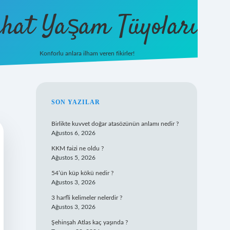
hat Yaşam Tüyoları
Konforlu anlara ilham veren fikirler!
ilbet yeni 
SIDEBAR
SON YAZILAR
Birlikte kuvvet doğar atasözünün anlamı nedir ?
Ağustos 6, 2026
KKM faizi ne oldu ?
Ağustos 5, 2026
54’ün küp kökü nedir ?
Ağustos 3, 2026
3 harfli kelimeler nelerdir ?
Ağustos 3, 2026
Şehinşah Atlas kaç yaşında ?