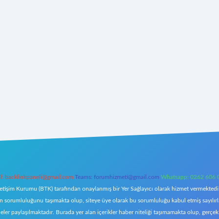
l:
backlinkpaneli@gmail.com
Teams:
forumhizmeti@gmail.com
Whatsapp: 0262 606 
letişim Kurumu (BTK) tarafından onaylanmış bir Yer Sağlayıcı olarak hizmet vermektedir.
orumluluğunu taşımakta olup, siteye üye olarak bu sorumluluğu kabul etmiş sayılırlar. 
eler paylaşılmaktadır. Burada yer alan içerikler haber niteliği taşımamakta olup, ger