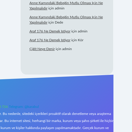
Anne Karnındaki Bebeğin Mutlu Olması Için Ne
Yapılmalıdır
için
admin
Anne Karnındaki Bebeğin Mutlu Olması Için Ne
Yapılmalıdır
için
Dede
Araf 176 Ne Demek Istiyor
için
admin
Araf 176 Ne Demek Istiyor
için
Kör
Çiğit Neye Denir
için
admin
0 726
Telegram: @karabul
 Bu nedenle, sitedeki içerikleri proaktif olarak denetleme veya araştırma
Bu internet sitesi, herhangi bir marka, kurum veya şahıs şirketi ile hiçbir
çek kurum ve kişiler hakkında paylaşım yapılmamaktadır. Gerçek kurum ve