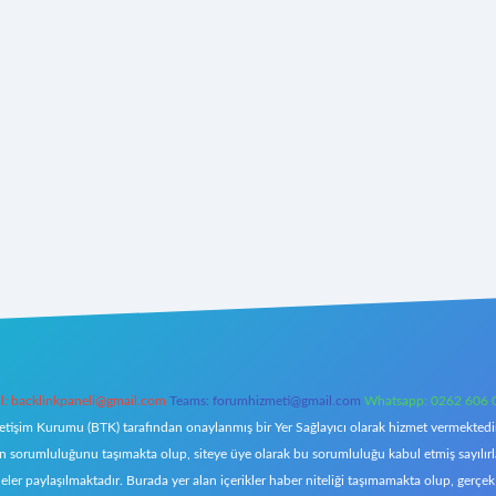
l:
backlinkpaneli@gmail.com
Teams:
forumhizmeti@gmail.com
Whatsapp: 0262 606 
letişim Kurumu (BTK) tarafından onaylanmış bir Yer Sağlayıcı olarak hizmet vermektedir.
orumluluğunu taşımakta olup, siteye üye olarak bu sorumluluğu kabul etmiş sayılırlar. 
eler paylaşılmaktadır. Burada yer alan içerikler haber niteliği taşımamakta olup, ger