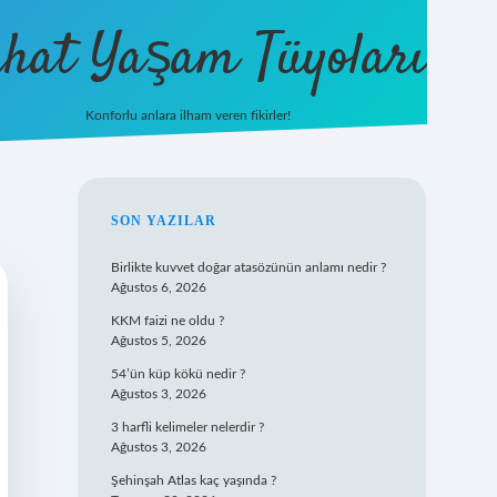
hat Yaşam Tüyoları
Konforlu anlara ilham veren fikirler!
ilbet yeni giriş
famecasino gi
SIDEBAR
SON YAZILAR
Birlikte kuvvet doğar atasözünün anlamı nedir ?
Ağustos 6, 2026
KKM faizi ne oldu ?
Ağustos 5, 2026
54’ün küp kökü nedir ?
Ağustos 3, 2026
3 harfli kelimeler nelerdir ?
Ağustos 3, 2026
Şehinşah Atlas kaç yaşında ?