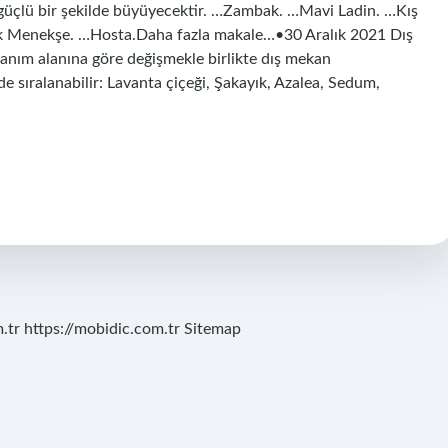
 güçlü bir şekilde büyüyecektir. …Zambak. …Mavi Ladin. …Kış
ik Menekşe. …Hosta.Daha fazla makale…•30 Aralık 2021 Dış
lanım alanına göre değişmekle birlikte dış mekan
lde sıralanabilir: Lavanta çiçeği, Şakayık, Azalea, Sedum,
.tr
https://mobidic.com.tr
Sitemap