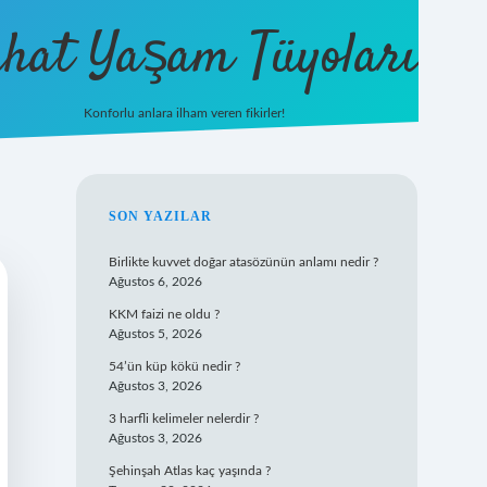
hat Yaşam Tüyoları
Konforlu anlara ilham veren fikirler!
ilbet yeni giri
SIDEBAR
SON YAZILAR
Birlikte kuvvet doğar atasözünün anlamı nedir ?
Ağustos 6, 2026
KKM faizi ne oldu ?
Ağustos 5, 2026
54’ün küp kökü nedir ?
Ağustos 3, 2026
3 harfli kelimeler nelerdir ?
Ağustos 3, 2026
Şehinşah Atlas kaç yaşında ?