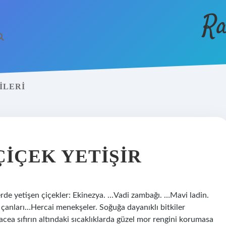
Ra
ILERI
IÇEK YETIŞIR
erde yetişen çiçekler: Ekinezya. …Vadi zambağı. …Mavi ladin.
anları…Hercai menekşeler. Soğuğa dayanıklı bitkiler
cea sıfırın altındaki sıcaklıklarda güzel mor rengini korumasa