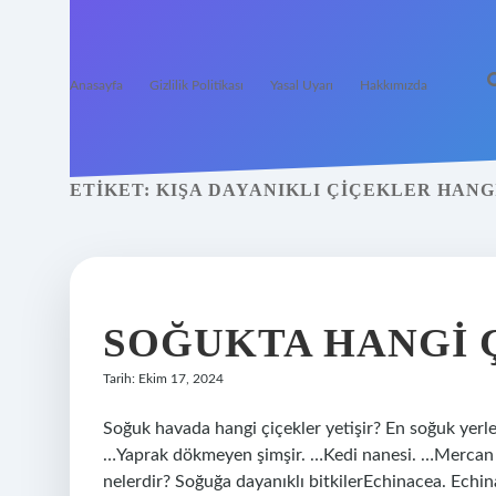
Anasayfa
Gizlilik Politikası
Yasal Uyarı
Hakkımızda
ETIKET:
KIŞA DAYANIKLI ÇIÇEKLER HANG
SOĞUKTA HANGI Ç
Tarih: Ekim 17, 2024
Soğuk havada hangi çiçekler yetişir? En soğuk yerl
…Yaprak dökmeyen şimşir. …Kedi nanesi. …Mercan ç
nelerdir? Soğuğa dayanıklı bitkilerEchinacea. Echina