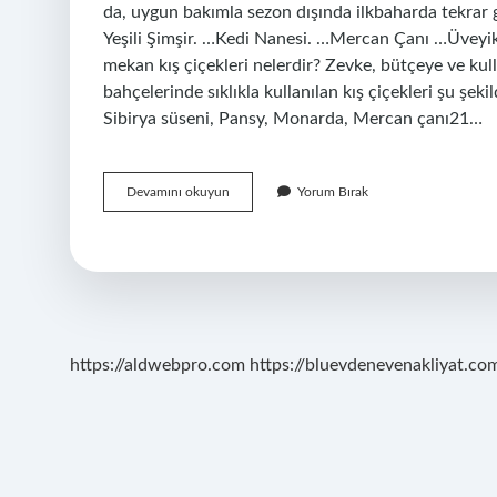
da, uygun bakımla sezon dışında ilkbaharda tekrar
Yeşili Şimşir. …Kedi Nanesi. …Mercan Çanı …Üvey
mekan kış çiçekleri nelerdir? Zevke, bütçeye ve kul
bahçelerinde sıklıkla kullanılan kış çiçekleri şu şeki
Sibirya süseni, Pansy, Monarda, Mercan çanı21…
Soğukta
Devamını okuyun
Yorum Bırak
Hangi
Çiçek
Yetişir
https://aldwebpro.com
https://bluevdenevenakliyat.com