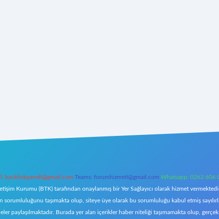
l:
backlinkpaneli@gmail.com
Teams:
forumhizmeti@gmail.com
Whatsapp: 0262 606 
letişim Kurumu (BTK) tarafından onaylanmış bir Yer Sağlayıcı olarak hizmet vermektedir.
orumluluğunu taşımakta olup, siteye üye olarak bu sorumluluğu kabul etmiş sayılırlar. 
eler paylaşılmaktadır. Burada yer alan içerikler haber niteliği taşımamakta olup, ger