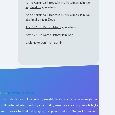
Anne Karnındaki Bebeğin Mutlu Olması Için Ne
Yapılmalıdır
için
admin
Anne Karnındaki Bebeğin Mutlu Olması Için Ne
Yapılmalıdır
için
Dede
Araf 176 Ne Demek Istiyor
için
admin
Araf 176 Ne Demek Istiyor
için
Kör
Çiğit Neye Denir
için
admin
0 726
Telegram: @karabul
 Bu nedenle, sitedeki içerikleri proaktif olarak denetleme veya araştırma
Bu internet sitesi, herhangi bir marka, kurum veya şahıs şirketi ile hiçbir
çek kurum ve kişiler hakkında paylaşım yapılmamaktadır. Gerçek kurum ve