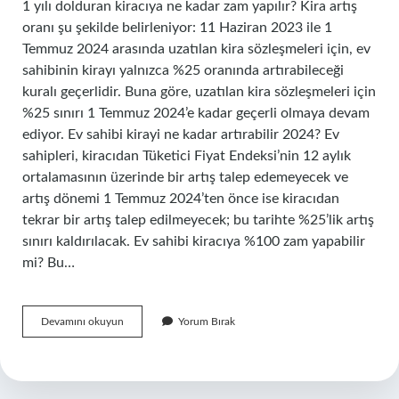
1 yılı dolduran kiracıya ne kadar zam yapılır? Kira artış
oranı şu şekilde belirleniyor: 11 Haziran 2023 ile 1
Temmuz 2024 arasında uzatılan kira sözleşmeleri için, ev
sahibinin kirayı yalnızca %25 oranında artırabileceği
kuralı geçerlidir. Buna göre, uzatılan kira sözleşmeleri için
%25 sınırı 1 Temmuz 2024’e kadar geçerli olmaya devam
ediyor. Ev sahibi kirayi ne kadar artırabilir 2024? Ev
sahipleri, kiracıdan Tüketici Fiyat Endeksi’nin 12 aylık
ortalamasının üzerinde bir artış talep edemeyecek ve
artış dönemi 1 Temmuz 2024’ten önce ise kiracıdan
tekrar bir artış talep edilmeyecek; bu tarihte %25’lik artış
sınırı kaldırılacak. Ev sahibi kiracıya %100 zam yapabilir
mi? Bu…
1
Devamını okuyun
Yorum Bırak
Yıllık
Kiracıya
Ne
Kadar