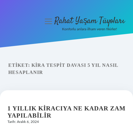
Rahat Yaşam Tüyoları
menüyü
aç
Konforlu anlara ilham veren fikirler!
Anasayfa
Gizlilik Politikası
ETIKET:
KIRA TESPIT DAVASI 5 YIL NASIL
Yasal Uyarı
HESAPLANIR
Hakkımızda
1 YILLIK KIRACIYA NE KADAR ZAM
YAPILABILIR
Tarih: Aralık 6, 2024