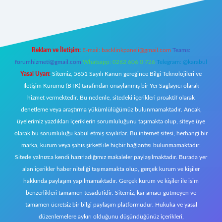
ecasino giriş
ilbet giriş adresi
www.betexper.xyz/
Reklam ve İletişim:
E-mail:
backlinkpaneli@gmail.com
Teams:
forumhizmeti@gmail.com
Whatsapp: 0262 606 0 726
Telegram: @karabul
Yasal Uyarı:
Sitemiz, 5651 Sayılı Kanun gereğince Bilgi Teknolojileri ve
İletişim Kurumu (BTK) tarafından onaylanmış bir Yer Sağlayıcı olarak
hizmet vermektedir. Bu nedenle, sitedeki içerikleri proaktif olarak
denetleme veya araştırma yükümlülüğümüz bulunmamaktadır. Ancak,
üyelerimiz yazdıkları içeriklerin sorumluluğunu taşımakta olup, siteye üye
olarak bu sorumluluğu kabul etmiş sayılırlar. Bu internet sitesi, herhangi bir
marka, kurum veya şahıs şirketi ile hiçbir bağlantısı bulunmamaktadır.
Sitede yalnızca kendi hazırladığımız makaleler paylaşılmaktadır. Burada yer
alan içerikler haber niteliği taşımamakta olup, gerçek kurum ve kişiler
hakkında paylaşım yapılmamaktadır. Gerçek kurum ve kişiler ile isim
benzerlikleri tamamen tesadüfidir. Sitemiz, kar amacı gütmeyen ve
tamamen ücretsiz bir bilgi paylaşım platformudur. Hukuka ve yasal
düzenlemelere aykırı olduğunu düşündüğünüz içerikleri,