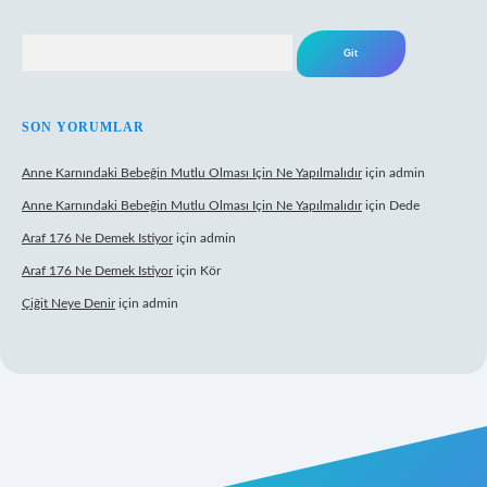
Arama
SON YORUMLAR
Anne Karnındaki Bebeğin Mutlu Olması Için Ne Yapılmalıdır
için
admin
Anne Karnındaki Bebeğin Mutlu Olması Için Ne Yapılmalıdır
için
Dede
Araf 176 Ne Demek Istiyor
için
admin
Araf 176 Ne Demek Istiyor
için
Kör
Çiğit Neye Denir
için
admin
mecasino giriş
ilbet giriş adresi
www.betexper.xyz/