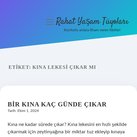
Rahat Yaşam Tüyoları
menüyü
aç
Konforlu anlara ilham veren fikirler!
Anasayfa
Gizlilik Politikası
ETIKET:
KINA LEKESI ÇIKAR MI
Yasal Uyarı
Hakkımızda
BIR KINA KAÇ GÜNDE ÇIKAR
Tarih: Ekim 1, 2024
Kına ne kadar sürede çıkar? Kına lekesini en hızlı şekilde
çıkarmak için zeytinyağına bir miktar tuz ekleyip kınaya