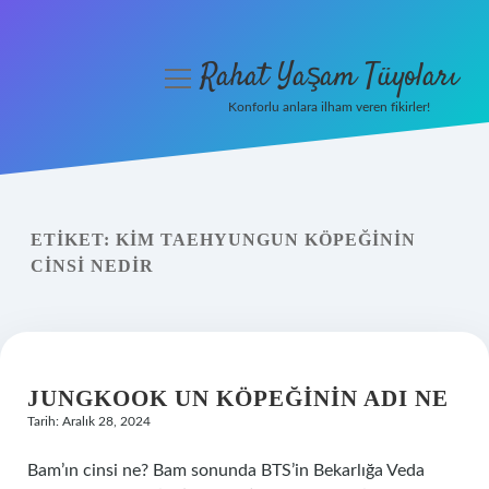
Rahat Yaşam Tüyoları
menüyü
aç
Konforlu anlara ilham veren fikirler!
Anasayfa
Gizlilik Politikası
ETIKET:
KIM TAEHYUNGUN KÖPEĞININ
Yasal Uyarı
CINSI NEDIR
Hakkımızda
JUNGKOOK UN KÖPEĞININ ADI NE
Tarih: Aralık 28, 2024
Bam’ın cinsi ne? Bam sonunda BTS’in Bekarlığa Veda