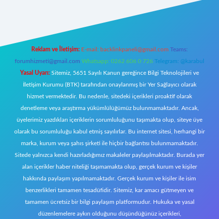
ecasino giriş
ilbet giriş adresi
www.betexper.xyz/
Reklam ve İletişim:
E-mail:
backlinkpaneli@gmail.com
Teams:
forumhizmeti@gmail.com
Whatsapp: 0262 606 0 726
Telegram: @karabul
Yasal Uyarı:
Sitemiz, 5651 Sayılı Kanun gereğince Bilgi Teknolojileri ve
İletişim Kurumu (BTK) tarafından onaylanmış bir Yer Sağlayıcı olarak
hizmet vermektedir. Bu nedenle, sitedeki içerikleri proaktif olarak
denetleme veya araştırma yükümlülüğümüz bulunmamaktadır. Ancak,
üyelerimiz yazdıkları içeriklerin sorumluluğunu taşımakta olup, siteye üye
olarak bu sorumluluğu kabul etmiş sayılırlar. Bu internet sitesi, herhangi bir
marka, kurum veya şahıs şirketi ile hiçbir bağlantısı bulunmamaktadır.
Sitede yalnızca kendi hazırladığımız makaleler paylaşılmaktadır. Burada yer
alan içerikler haber niteliği taşımamakta olup, gerçek kurum ve kişiler
hakkında paylaşım yapılmamaktadır. Gerçek kurum ve kişiler ile isim
benzerlikleri tamamen tesadüfidir. Sitemiz, kar amacı gütmeyen ve
tamamen ücretsiz bir bilgi paylaşım platformudur. Hukuka ve yasal
düzenlemelere aykırı olduğunu düşündüğünüz içerikleri,