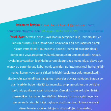
ecasino giriş
ilbet giriş adresi
www.betexper.xyz/
Reklam ve İletişim:
E-mail:
backlinkpaneli@gmail.com
Teams:
forumhizmeti@gmail.com
Whatsapp: 0262 606 0 726
Telegram: @karabul
Yasal Uyarı:
Sitemiz, 5651 Sayılı Kanun gereğince Bilgi Teknolojileri ve
İletişim Kurumu (BTK) tarafından onaylanmış bir Yer Sağlayıcı olarak
hizmet vermektedir. Bu nedenle, sitedeki içerikleri proaktif olarak
denetleme veya araştırma yükümlülüğümüz bulunmamaktadır. Ancak,
üyelerimiz yazdıkları içeriklerin sorumluluğunu taşımakta olup, siteye üye
olarak bu sorumluluğu kabul etmiş sayılırlar. Bu internet sitesi, herhangi bir
marka, kurum veya şahıs şirketi ile hiçbir bağlantısı bulunmamaktadır.
Sitede yalnızca kendi hazırladığımız makaleler paylaşılmaktadır. Burada yer
alan içerikler haber niteliği taşımamakta olup, gerçek kurum ve kişiler
hakkında paylaşım yapılmamaktadır. Gerçek kurum ve kişiler ile isim
benzerlikleri tamamen tesadüfidir. Sitemiz, kar amacı gütmeyen ve
tamamen ücretsiz bir bilgi paylaşım platformudur. Hukuka ve yasal
düzenlemelere aykırı olduğunu düşündüğünüz içerikleri,