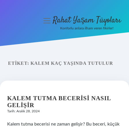
Rahat Yaşam Tüyoları
menüyü
aç
Konforlu anlara ilham veren fikirler!
Anasayfa
Gizlilik Politikası
ETIKET:
KALEM KAÇ YAŞINDA TUTULUR
Yasal Uyarı
Hakkımızda
KALEM TUTMA BECERISI NASIL
GELIŞIR
Tarih: Aralık 28, 2024
Kalem tutma becerisi ne zaman gelişir? Bu beceri, küçük