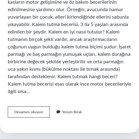
kasların motor gelişimine ve öz bakım becerilerinin
edinilmesine yardımcı olur. Örneğin; avucunda hamur
yuvarlayan bir çocuk, elleri kirlendiğinde ellerini sabunla
yıkayabilir. Kalem tutma becerisi, 3 ila 5 yaşları arasında
edinilen bir şeydir. Kalem en iyi nasıl tutulur? Kalem
tutmanın birçok şekli vardır, ancak araştırmacıların
çoğunun uygun bulduğu kalem tutma biçimi şudur: İşaret
parmağı ve baş parmağın yumuşak uçları, kalem durağına
birbirine değecek şekilde yerleştirilir ve orta parmağın
uca yakın kısmı (bükülme noktası ile tırnak arasında)
tarafından desteklenir. Kalem tutmak hangi beceri?
Kalem tutma becerisi esas olarak ince motor becerileriyle
ilgili olsa…
Kalem
Devamını okuyun
Yorum Bırak
Tutma
Becerisi
Nasıl
Gelişir