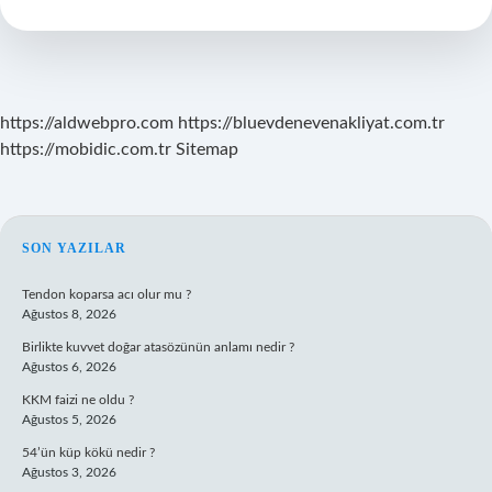
Taşıyan
Elemana
Ne
Ad
Verilir
https://aldwebpro.com
https://bluevdenevenakliyat.com.tr
https://mobidic.com.tr
Sitemap
SIDEBAR
SON YAZILAR
Tendon koparsa acı olur mu ?
Ağustos 8, 2026
Birlikte kuvvet doğar atasözünün anlamı nedir ?
Ağustos 6, 2026
KKM faizi ne oldu ?
Ağustos 5, 2026
54’ün küp kökü nedir ?
Ağustos 3, 2026