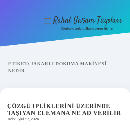
Rahat Yaşam Tüyoları
menüyü
aç
Konforlu anlara ilham veren fikirler!
Anasayfa
Gizlilik Politikası
ETIKET:
JAKARLI DOKUMA MAKINESI
Yasal Uyarı
NEDIR
Hakkımızda
ÇÖZGÜ IPLIKLERINI ÜZERINDE
TAŞIYAN ELEMANA NE AD VERILIR
Tarih: Eylül 17, 2024