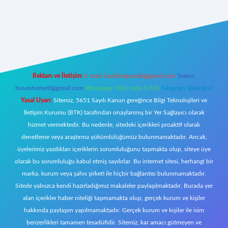
ecasino giriş
ilbet giriş adresi
www.betexper.xyz/
Reklam ve İletişim:
E-mail:
backlinkpaneli@gmail.com
Teams:
forumhizmeti@gmail.com
Whatsapp: 0262 606 0 726
Telegram: @karabul
Yasal Uyarı:
Sitemiz, 5651 Sayılı Kanun gereğince Bilgi Teknolojileri ve
İletişim Kurumu (BTK) tarafından onaylanmış bir Yer Sağlayıcı olarak
hizmet vermektedir. Bu nedenle, sitedeki içerikleri proaktif olarak
denetleme veya araştırma yükümlülüğümüz bulunmamaktadır. Ancak,
üyelerimiz yazdıkları içeriklerin sorumluluğunu taşımakta olup, siteye üye
olarak bu sorumluluğu kabul etmiş sayılırlar. Bu internet sitesi, herhangi bir
marka, kurum veya şahıs şirketi ile hiçbir bağlantısı bulunmamaktadır.
Sitede yalnızca kendi hazırladığımız makaleler paylaşılmaktadır. Burada yer
alan içerikler haber niteliği taşımamakta olup, gerçek kurum ve kişiler
hakkında paylaşım yapılmamaktadır. Gerçek kurum ve kişiler ile isim
benzerlikleri tamamen tesadüfidir. Sitemiz, kar amacı gütmeyen ve