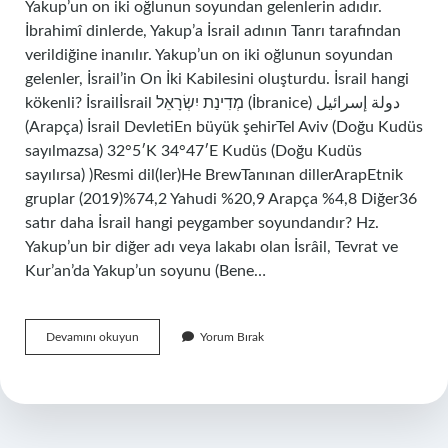
Yakup’un on iki oğlunun soyundan gelenlerin adıdır.
İbrahimî dinlerde, Yakup’a İsrail adının Tanrı tarafından
verildiğine inanılır. Yakup’un on iki oğlunun soyundan
gelenler, İsrail’in On İki Kabilesini oluşturdu. İsrail hangi
kökenli? İsrailİsrail מְדִינַת יִשְׂרָאֵל‎ (İbranice) دولة إسرائيل
(Arapça) İsrail DevletiEn büyük şehirTel Aviv (Doğu Kudüs
sayılmazsa) 32°5′K 34°47′E Kudüs (Doğu Kudüs
sayılırsa) )Resmi dil(ler)He BrewTanınan dillerArapEtnik
gruplar (2019)%74,2 Yahudi %20,9 Arapça %4,8 Diğer36
satır daha İsrail hangi peygamber soyundandır? Hz.
Yakup’un bir diğer adı veya lakabı olan İsrâil, Tevrat ve
Kur’an’da Yakup’un soyunu (Bene…
İSrailin
Devamını okuyun
Yorum Bırak
Kökü
Nereden
Gelir