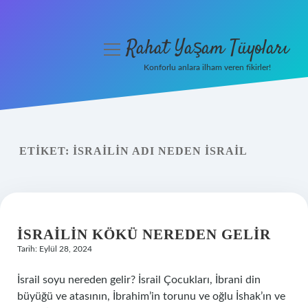
Rahat Yaşam Tüyoları
menüyü
aç
Konforlu anlara ilham veren fikirler!
Anasayfa
Gizlilik Politikası
ETIKET:
İSRAILIN ADI NEDEN İSRAIL
Yasal Uyarı
Hakkımızda
İSRAILIN KÖKÜ NEREDEN GELIR
Tarih: Eylül 28, 2024
İsrail soyu nereden gelir? İsrail Çocukları, İbrani din
büyüğü ve atasının, İbrahim’in torunu ve oğlu İshak’ın ve