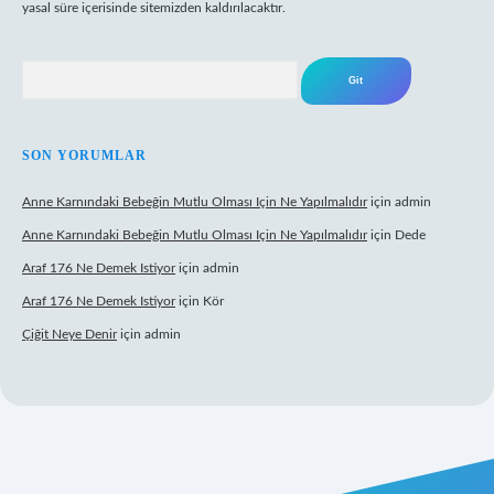
yasal süre içerisinde sitemizden kaldırılacaktır.
Arama
SON YORUMLAR
Anne Karnındaki Bebeğin Mutlu Olması Için Ne Yapılmalıdır
için
admin
Anne Karnındaki Bebeğin Mutlu Olması Için Ne Yapılmalıdır
için
Dede
Araf 176 Ne Demek Istiyor
için
admin
Araf 176 Ne Demek Istiyor
için
Kör
Çiğit Neye Denir
için
admin
ecasino giriş
ilbet giriş adresi
www.betexper.xyz/