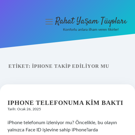
Rahat Yaşam Tüyoları
menüyü
aç
Konforlu anlara ilham veren fikirler!
Anasayfa
Gizlilik Politikası
ETIKET:
IPHONE TAKIP EDILIYOR MU
Yasal Uyarı
Hakkımızda
IPHONE TELEFONUMA KIM BAKTI
Tarih: Ocak 26, 2025
iPhone telefonum izleniyor mu? Öncelikle, bu olayın
yalnızca Face ID işlevine sahip iPhone’larda