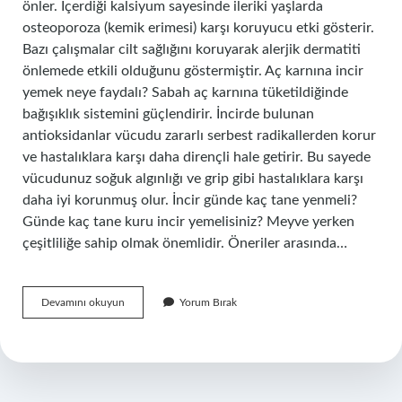
önler. İçerdiği kalsiyum sayesinde ileriki yaşlarda
osteoporoza (kemik erimesi) karşı koruyucu etki gösterir.
Bazı çalışmalar cilt sağlığını koruyarak alerjik dermatiti
önlemede etkili olduğunu göstermiştir. Aç karnına incir
yemek neye faydalı? Sabah aç karnına tüketildiğinde
bağışıklık sistemini güçlendirir. İncirde bulunan
antioksidanlar vücudu zararlı serbest radikallerden korur
ve hastalıklara karşı daha dirençli hale getirir. Bu sayede
vücudunuz soğuk algınlığı ve grip gibi hastalıklara karşı
daha iyi korunmuş olur. İncir günde kaç tane yenmeli?
Günde kaç tane kuru incir yemelisiniz? Meyve yerken
çeşitliliğe sahip olmak önemlidir. Öneriler arasında…
İNcir
Devamını okuyun
Yorum Bırak
Ne
Hastalığa
Iyi
Gelir