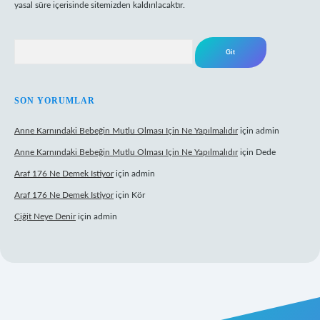
yasal süre içerisinde sitemizden kaldırılacaktır.
Arama
SON YORUMLAR
Anne Karnındaki Bebeğin Mutlu Olması Için Ne Yapılmalıdır
için
admin
Anne Karnındaki Bebeğin Mutlu Olması Için Ne Yapılmalıdır
için
Dede
Araf 176 Ne Demek Istiyor
için
admin
Araf 176 Ne Demek Istiyor
için
Kör
Çiğit Neye Denir
için
admin
yz/