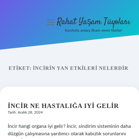
Rahat Yaşam Tüyoları
menüyü
aç
Konforlu anlara ilham veren fikirler!
Anasayfa
Gizlilik Politikası
ETIKET:
İNCIRIN YAN ETKILERI NELERDIR
Yasal Uyarı
Hakkımızda
İNCIR NE HASTALIĞA IYI GELIR
Tarih: Aralık 28, 2024
İncir hangi organa iyi gelir? İncir, sindirim sisteminin daha
düzgün çalışmasına yardımcı olarak kabızlık sorunlarını