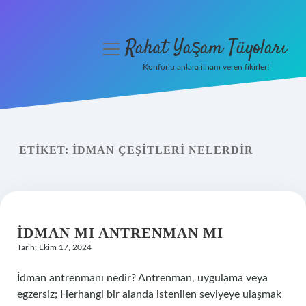
Rahat Yaşam Tüyoları
menüyü
aç
Konforlu anlara ilham veren fikirler!
Anasayfa
Gizlilik Politikası
ETIKET:
İDMAN ÇEŞITLERI NELERDIR
Yasal Uyarı
Hakkımızda
İDMAN MI ANTRENMAN MI
Tarih: Ekim 17, 2024
İdman antrenmanı nedir? Antrenman, uygulama veya
egzersiz; Herhangi bir alanda istenilen seviyeye ulaşmak