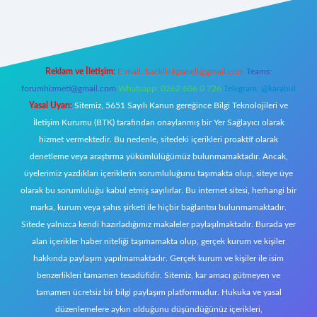
ecasino giriş
ilbet giriş adresi
www.betexper.xyz/
Reklam ve İletişim:
E-mail:
backlinkpaneli@gmail.com
Teams:
forumhizmeti@gmail.com
Whatsapp: 0262 606 0 726
Telegram: @karabul
Yasal Uyarı:
Sitemiz, 5651 Sayılı Kanun gereğince Bilgi Teknolojileri ve
İletişim Kurumu (BTK) tarafından onaylanmış bir Yer Sağlayıcı olarak
hizmet vermektedir. Bu nedenle, sitedeki içerikleri proaktif olarak
denetleme veya araştırma yükümlülüğümüz bulunmamaktadır. Ancak,
üyelerimiz yazdıkları içeriklerin sorumluluğunu taşımakta olup, siteye üye
olarak bu sorumluluğu kabul etmiş sayılırlar. Bu internet sitesi, herhangi bir
marka, kurum veya şahıs şirketi ile hiçbir bağlantısı bulunmamaktadır.
Sitede yalnızca kendi hazırladığımız makaleler paylaşılmaktadır. Burada yer
alan içerikler haber niteliği taşımamakta olup, gerçek kurum ve kişiler
hakkında paylaşım yapılmamaktadır. Gerçek kurum ve kişiler ile isim
benzerlikleri tamamen tesadüfidir. Sitemiz, kar amacı gütmeyen ve
tamamen ücretsiz bir bilgi paylaşım platformudur. Hukuka ve yasal
düzenlemelere aykırı olduğunu düşündüğünüz içerikleri,