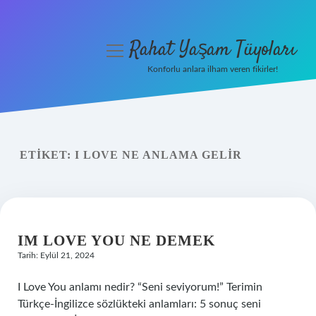
Rahat Yaşam Tüyoları
menüyü
aç
Konforlu anlara ilham veren fikirler!
Anasayfa
Gizlilik Politikası
ETIKET:
I LOVE NE ANLAMA GELIR
Yasal Uyarı
Hakkımızda
IM LOVE YOU NE DEMEK
Tarih: Eylül 21, 2024
I Love You anlamı nedir? “Seni seviyorum!” Terimin
Türkçe-İngilizce sözlükteki anlamları: 5 sonuç seni