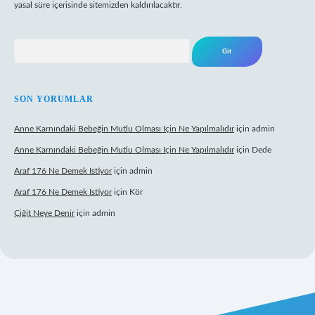
yasal süre içerisinde sitemizden kaldırılacaktır.
Arama
SON YORUMLAR
Anne Karnındaki Bebeğin Mutlu Olması Için Ne Yapılmalıdır
için
admin
Anne Karnındaki Bebeğin Mutlu Olması Için Ne Yapılmalıdır
için
Dede
Araf 176 Ne Demek Istiyor
için
admin
Araf 176 Ne Demek Istiyor
için
Kör
Çiğit Neye Denir
için
admin
mecasino giriş
ilbet giriş adresi
www.betexper.xyz/