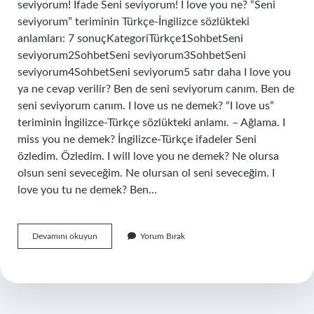
seviyorum! İfade Seni seviyorum! I love you ne? “Seni
seviyorum” teriminin Türkçe-İngilizce sözlükteki
anlamları: 7 sonuçKategoriTürkçe1SohbetSeni
seviyorum2SohbetSeni seviyorum3SohbetSeni
seviyorum4SohbetSeni seviyorum5 satır daha I love you
ya ne cevap verilir? Ben de seni seviyorum canım. Ben de
seni seviyorum canım. I love us ne demek? “I love us”
teriminin İngilizce-Türkçe sözlükteki anlamı. – Ağlama. I
miss you ne demek? İngilizce-Türkçe ifadeler Seni
özledim. Özledim. I will love you ne demek? Ne olursa
olsun seni seveceğim. Ne olursan ol seni seveceğim. I
love you tu ne demek? Ben…
Im
Devamını okuyun
Yorum Bırak
Love
You
Ne
Demek