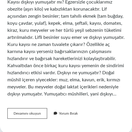
Kayısı dışkıyı yumuşatır mı? Egzersizle çocuklarımız
obezite (aşırı kilo) ve kabızlıktan korunacaktır. Lif
açısından zengin besinler; tam tahıllı ekmek (tam buğday,
koyu çavdar, yulaf), kepek, elma, şeftali, kayısı, domates,
kiraz, kuru meyveler ve her türlü yeşil sebzenin tüketimi
artırılmalıdır. Lifli besinler suyu emer ve dışkıyı yumuşatır.
Kuru kayısı ne zaman tuvalete çıkarır? Özellikle aç
karnına kayısı yerseniz bağırsaklarınızın çalışmasını
hızlandırır ve bağırsak hareketlerinizi kolaylaştırabilir.
Kahvaltıdan önce birkaç kuru kayısı yemenin de sindirimi
hızlandırıcı etkisi vardır. Dışkıyı ne yumuşatır? Doğal
müshil içeren yiyecekler: muz, elma, kavun, erik, kırmızı
meyveler. Bu meyveler doğal laktat içerikleri nedeniyle
dışkıyı yumuşatır. Yumuşatıcı müshilleri, yani dışkıyı…
Kuru
Devamını okuyun
Yorum Bırak
Kayısı
Dışkıyı
Yumuşatır