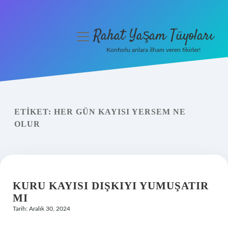
Rahat Yaşam Tüyoları
menüyü
aç
Konforlu anlara ilham veren fikirler!
Anasayfa
Gizlilik Politikası
ETIKET:
HER GÜN KAYISI YERSEM NE
Yasal Uyarı
OLUR
Hakkımızda
KURU KAYISI DIŞKIYI YUMUŞATIR
MI
Tarih: Aralık 30, 2024