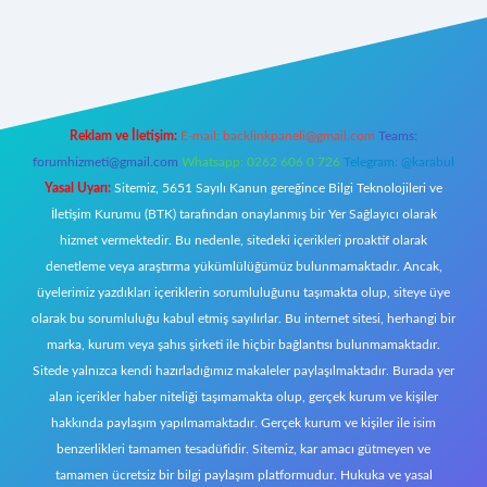
casino giriş
ilbet giriş adresi
www.betexper.xyz/
Reklam ve İletişim:
E-mail:
backlinkpaneli@gmail.com
Teams:
forumhizmeti@gmail.com
Whatsapp: 0262 606 0 726
Telegram: @karabul
Yasal Uyarı:
Sitemiz, 5651 Sayılı Kanun gereğince Bilgi Teknolojileri ve
İletişim Kurumu (BTK) tarafından onaylanmış bir Yer Sağlayıcı olarak
hizmet vermektedir. Bu nedenle, sitedeki içerikleri proaktif olarak
denetleme veya araştırma yükümlülüğümüz bulunmamaktadır. Ancak,
üyelerimiz yazdıkları içeriklerin sorumluluğunu taşımakta olup, siteye üye
olarak bu sorumluluğu kabul etmiş sayılırlar. Bu internet sitesi, herhangi bir
marka, kurum veya şahıs şirketi ile hiçbir bağlantısı bulunmamaktadır.
Sitede yalnızca kendi hazırladığımız makaleler paylaşılmaktadır. Burada yer
alan içerikler haber niteliği taşımamakta olup, gerçek kurum ve kişiler
hakkında paylaşım yapılmamaktadır. Gerçek kurum ve kişiler ile isim
benzerlikleri tamamen tesadüfidir. Sitemiz, kar amacı gütmeyen ve
tamamen ücretsiz bir bilgi paylaşım platformudur. Hukuka ve yasal