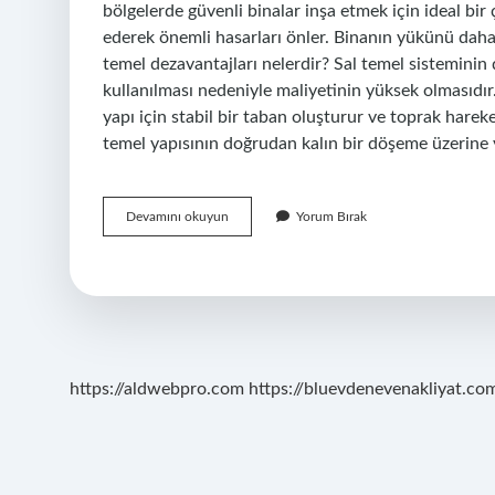
bölgelerde güvenli binalar inşa etmek için ideal bi
ederek önemli hasarları önler. Binanın yükünü daha
temel dezavantajları nelerdir? Sal temel sisteminin
kullanılması nedeniyle maliyetinin yüksek olmasıdır
yapı için stabil bir taban oluşturur ve toprak hareke
temel yapısının doğrudan kalın bir döşeme üzerine 
Kirişsiz
Devamını okuyun
Yorum Bırak
Radye
Temel
Depreme
Dayanıklı
Mı
https://aldwebpro.com
https://bluevdenevenakliyat.com