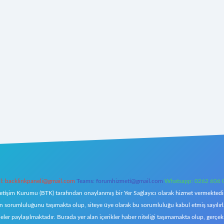
l:
backlinkpaneli@gmail.com
Teams:
forumhizmeti@gmail.com
Whatsapp: 0262 606 
letişim Kurumu (BTK) tarafından onaylanmış bir Yer Sağlayıcı olarak hizmet vermektedir.
orumluluğunu taşımakta olup, siteye üye olarak bu sorumluluğu kabul etmiş sayılırlar. 
eler paylaşılmaktadır. Burada yer alan içerikler haber niteliği taşımamakta olup, ger