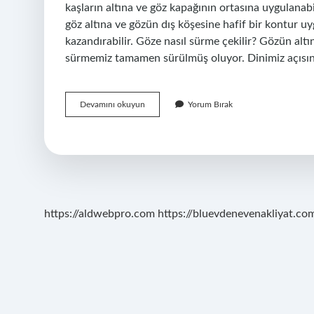
kaşların altına ve göz kapağının ortasına uygulanabi
göz altına ve gözün dış köşesine hafif bir kontur 
kazandırabilir. Göze nasıl sürme çekilir? Gözün alt
sürmemiz tamamen sürülmüş oluyor. Dinimiz açıs
Göz
Devamını okuyun
Yorum Bırak
Kalemi
Nereye
Sürülür
https://aldwebpro.com
https://bluevdenevenakliyat.com