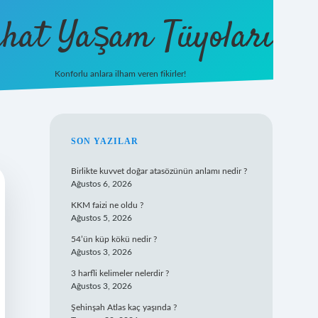
hat Yaşam Tüyoları
Konforlu anlara ilham veren fikirler!
ilbet yeni giriş
famecas
SIDEBAR
SON YAZILAR
Birlikte kuvvet doğar atasözünün anlamı nedir ?
Ağustos 6, 2026
KKM faizi ne oldu ?
Ağustos 5, 2026
54’ün küp kökü nedir ?
Ağustos 3, 2026
3 harfli kelimeler nelerdir ?
Ağustos 3, 2026
Şehinşah Atlas kaç yaşında ?