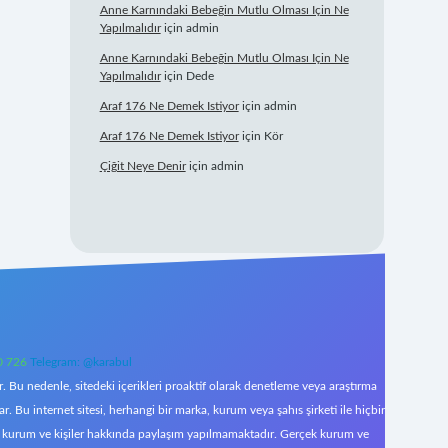
Anne Karnındaki Bebeğin Mutlu Olması Için Ne
Yapılmalıdır
için
admin
Anne Karnındaki Bebeğin Mutlu Olması Için Ne
Yapılmalıdır
için
Dede
Araf 176 Ne Demek Istiyor
için
admin
Araf 176 Ne Demek Istiyor
için
Kör
Çiğit Neye Denir
için
admin
0 726
Telegram: @karabul
 Bu nedenle, sitedeki içerikleri proaktif olarak denetleme veya araştırma
Bu internet sitesi, herhangi bir marka, kurum veya şahıs şirketi ile hiçbir
çek kurum ve kişiler hakkında paylaşım yapılmamaktadır. Gerçek kurum ve