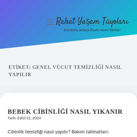
Rahat Yaşam Tüyoları
menüyü
aç
Konforlu anlara ilham veren fikirler!
Anasayfa
Gizlilik Politikası
ETIKET:
GENEL VÜCUT TEMIZLIĞI NASIL
Yasal Uyarı
YAPILIR
Hakkımızda
BEBEK CIBINLIĞI NASIL YIKANIR
Tarih: Eylül 21, 2024
Cibinlik temizliği nasıl yapılır? Bakım talimatları: