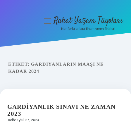
Rahat Yaşam Tüyoları
menüyü
aç
Konforlu anlara ilham veren fikirler!
Anasayfa
Gizlilik Politikası
ETIKET:
GARDIYANLARIN MAAŞI NE
Yasal Uyarı
KADAR 2024
Hakkımızda
GARDIYANLIK SINAVI NE ZAMAN
2023
Tarih: Eylül 27, 2024